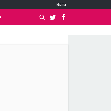
Idioma
O