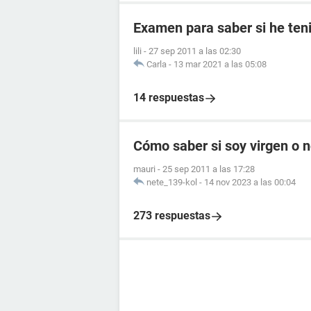
Examen para saber si he ten
lili
-
27 sep 2011 a las 02:30
Carla
-
13 mar 2021 a las 05:08
14 respuestas
Cómo saber si soy virgen o 
mauri
-
25 sep 2011 a las 17:28
nete_139-kol
-
14 nov 2023 a las 00:04
273 respuestas