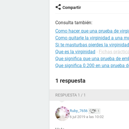
Compartir
Consulta también:
Como hacer que una prueba de virgi
Como quitarle la virginidad a una m
Si te masturbas pierdes la virginida
Que es la virginidad
-
Fichas práctic
Que significa que una prueba de em
Que significa 0.200 en una prueba 
1 respuesta
RESPUESTA 1 / 1
Ruby_7656
1
6 jul 2019 a las 10:02