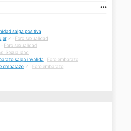
nidad salga positiva
ujer
✓
-
Foro sexualidad
d
-
Foro sexualidad
as -Sexualidad
barazo salga invalida
-
Foro embarazo
de embarazo
✓
-
Foro embarazo