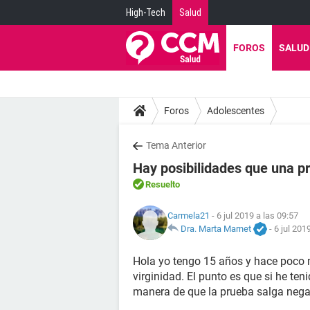
High-Tech
Salud
FOROS
SALUD
Foros
Adolescentes
Tema Anterior
Hay posibilidades que una pr
Resuelto
Carmela21
- 6 jul 2019 a las 09:57
Dra. Marta Marnet
-
6 jul 201
Hola yo tengo 15 años y hace poco
virginidad. El punto es que si he ten
manera de que la prueba salga nega