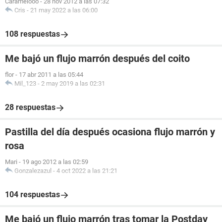
Caramelooo
-
28 nov 2012 a las 07:32
Cris
-
21 may 2022 a las 06:00
108 respuestas
Me bajó un flujo marrón después del coito
flor
-
17 abr 2011 a las 05:44
Mil_123
-
2 may 2019 a las 02:31
28 respuestas
Pastilla del día después ocasiona flujo marrón y
rosa
Mari
-
19 ago 2012 a las 02:59
Gonzalezazul
-
4 oct 2022 a las 21:21
104 respuestas
Me bajó un flujo marrón tras tomar la Postday