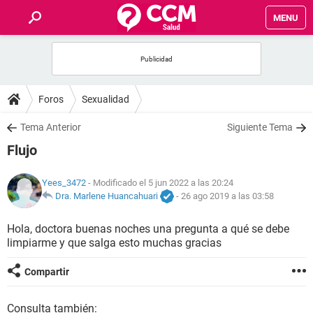
MENU
INICIO
FOROS
Foros
Sexualidad
SALUD
Tema Anterior
Siguiente Tema
Flujo
FAMILIA
Yees_3472
- Modificado el 5 jun 2022 a las 20:24
NUTRICIÓN
Dra. Marlene Huancahuari
-
26 ago 2019 a las 03:58
Hola, doctora buenas noches una pregunta a qué se debe
BIENESTAR
limpiarme y que salga esto muchas gracias
SEXUALIDAD
Compartir
GLOSARIO
Consulta también: