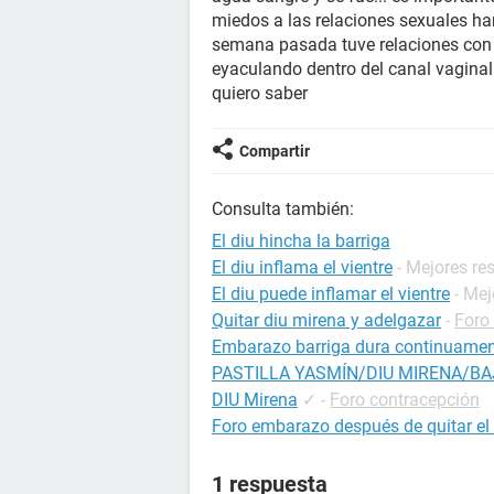
miedos a las relaciones sexuales ha
semana pasada tuve relaciones con e
eyaculando dentro del canal vaginal
quiero saber
Compartir
Consulta también:
El diu hincha la barriga
El diu inflama el vientre
- Mejores re
El diu puede inflamar el vientre
- Me
Quitar diu mirena y adelgazar
-
Foro
Embarazo barriga dura continuamen
PASTILLA YASMÍN/DIU MIRENA/BA
DIU Mirena
✓
-
Foro contracepción
Foro embarazo después de quitar el
1 respuesta