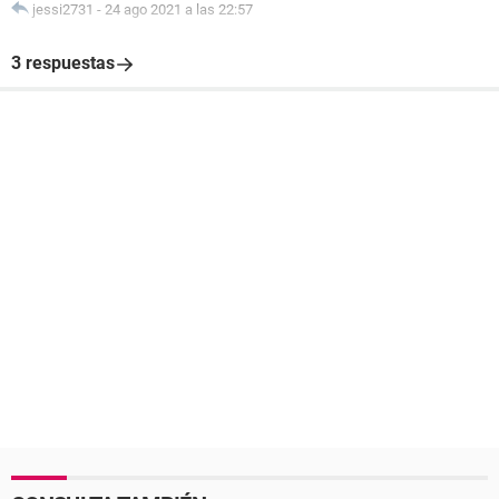
jessi2731
-
24 ago 2021 a las 22:57
3 respuestas