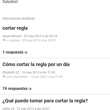
Saludos!
Discusiones similares
cortar regla
especialment
-
25 may 2015 a las 00:18
c-salinas
-
25 may 2015 a las 03:07
1 respuesta
Cómo cortar la regla por un día
Elizabeth.22
-
16 may 2013 a las 21:00
priscilamontiel
-
13 ene 2023 a las 01:40
74 respuestas
¿Qué puedo tomar para cortar la regla?
ivette 25
-
22 mar 2013 a las 04:01