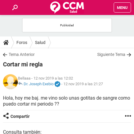
MENU
INICIO
FOROS
Foros
Salud
SALUD
Tema Anterior
Siguiente Tema
Cortar mi regla
FAMILIA
Bellaaa
- 12 nov 2019 a las 12:02
NUTRICIÓN
Dr. Joseph Exebio
-
12 nov 2019 a las 21:27
Hola, hoy me baj. me vino solo unas gotitas de sangre como
BIENESTAR
puedo cortar mi periodo ??
SEXUALIDAD
Compartir
GLOSARIO
Consulta también: