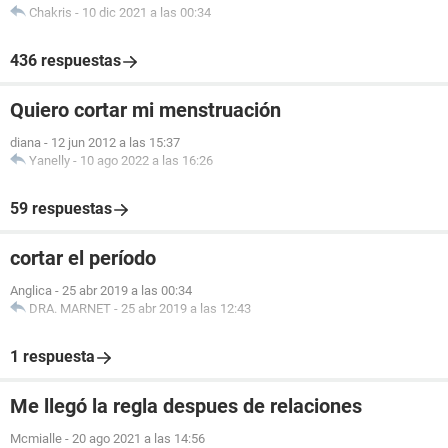
Chakris
-
10 dic 2021 a las 00:34
436 respuestas
Quiero cortar mi menstruación
diana
-
12 jun 2012 a las 15:37
Yanelly
-
10 ago 2022 a las 16:26
59 respuestas
cortar el período
Anglica
-
25 abr 2019 a las 00:34
DRA. MARNET
-
25 abr 2019 a las 12:43
1 respuesta
Me llegó la regla despues de relaciones
Mcmialle
-
20 ago 2021 a las 14:56