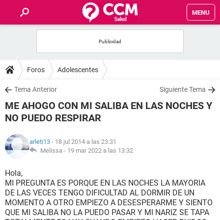
MENU
INICIO
FOROS
Foros
Adolescentes
SALUD
Tema Anterior
Siguiente Tema
ME AHOGO CON MI SALIBA EN LAS NOCHES Y
FAMILIA
NO PUEDO RESPIRAR
NUTRICIÓN
arleti13
- 18 jul 2014 a las 23:31
Melissa -
19 mar 2022 a las 13:32
BIENESTAR
Hola,
MI PREGUNTA ES PORQUE EN LAS NOCHES LA MAYORIA
SEXUALIDAD
DE LAS VECES TENGO DIFICULTAD AL DORMIR DE UN
MOMENTO A OTRO EMPIEZO A DESESPERARME Y SIENTO
QUE MI SALIBA NO LA PUEDO PASAR Y MI NARIZ SE TAPA
GLOSARIO