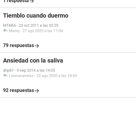
1 respuesta
Tiemblo cuando duermo
MTARA
-
23 oct 2011 a las 02:25
Marioj
-
27 ago 2023 a las 11:04
79 respuestas
Ansiedad con la saliva
ahp87
-
9 sep 2014 a las 14:05
Lorenaramirez
-
22 ago 2020 a las 18:50
92 respuestas