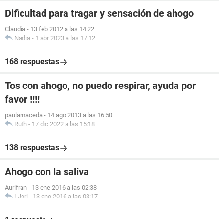
Dificultad para tragar y sensación de ahogo
Claudia
-
13 feb 2012 a las 14:22
Nadia
-
1 abr 2023 a las 17:12
168 respuestas
Tos con ahogo, no puedo respirar, ayuda por
favor !!!!
paulamaceda
-
14 ago 2013 a las 16:50
Ruth
-
17 dic 2022 a las 15:18
138 respuestas
Ahogo con la saliva
Aurifran
-
13 ene 2016 a las 02:38
LJeri
-
13 ene 2016 a las 03:17