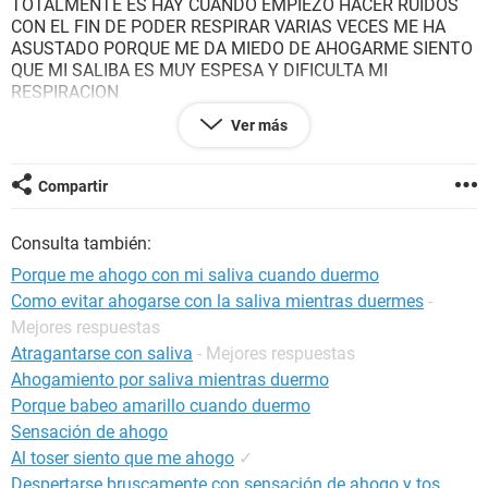
TOTALMENTE ES HAY CUANDO EMPIEZO HACER RUIDOS
CON EL FIN DE PODER RESPIRAR VARIAS VECES ME HA
ASUSTADO PORQUE ME DA MIEDO DE AHOGARME SIENTO
QUE MI SALIBA ES MUY ESPESA Y DIFICULTA MI
RESPIRACION
CUAL ES LA CAUSA Y QUE NOMBRE TIENE ESTE
Ver más
PROBLEMA AL DORMIR ME GUSTARIA QUE ME DE
ORIENTACION EN ESTE TEMA GRACIAS X SU RESPUESTA
Compartir
Consulta también:
Porque me ahogo con mi saliva cuando duermo
Como evitar ahogarse con la saliva mientras duermes
-
Mejores respuestas
Atragantarse con saliva
- Mejores respuestas
Ahogamiento por saliva mientras duermo
Porque babeo amarillo cuando duermo
Sensación de ahogo
Al toser siento que me ahogo
✓
Despertarse bruscamente con sensación de ahogo y tos