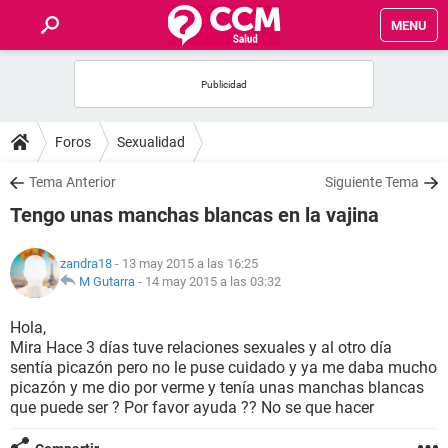
MENU
INICIO
FOROS
Foros
Sexualidad
SALUD
Tema Anterior
Siguiente Tema
Tengo unas manchas blancas en la vajina
FAMILIA
zandra18
- 13 may 2015 a las 16:25
NUTRICIÓN
M Gutarra
-
14 may 2015 a las 03:32
Hola,
BIENESTAR
Mira Hace 3 días tuve relaciones sexuales y al otro día
sentía picazón pero no le puse cuidado y ya me daba mucho
SEXUALIDAD
picazón y me dio por verme y tenía unas manchas blancas
que puede ser ? Por favor ayuda ?? No se que hacer
GLOSARIO