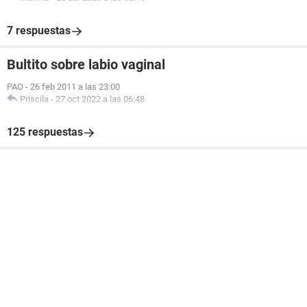
7 respuestas
Bultito sobre labio vaginal
PAO
-
26 feb 2011 a las 23:00
Priscila
-
27 oct 2022 a las 06:48
125 respuestas