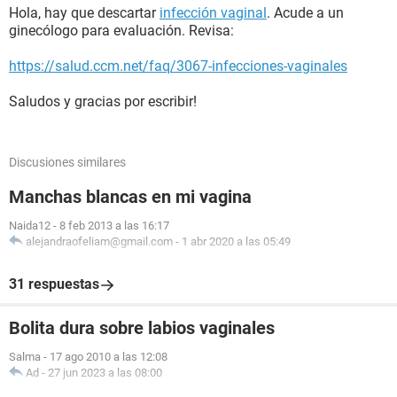
Hola, hay que descartar
infección vaginal
. Acude a un
ginecólogo para evaluación. Revisa:
https://salud.ccm.net/faq/3067-infecciones-vaginales
Saludos y gracias por escribir!
Discusiones similares
Manchas blancas en mi vagina
Naida12
-
8 feb 2013 a las 16:17
alejandraofeliam@gmail.com
-
1 abr 2020 a las 05:49
31 respuestas
Bolita dura sobre labios vaginales
Salma
-
17 ago 2010 a las 12:08
Ad
-
27 jun 2023 a las 08:00