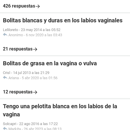
426 respuestas
Bolitas blancas y duras en los labios vaginales
Leliloreto
-
23 may 2014 a las 05:52
Anonimo
-
6 nov 2020 a las 03:43
21 respuestas
Bolitas de grasa en la vagina o vulva
Crisl
-
14 jul 2013 a las 21:29
Ariana
-
5 abr 2020 a las 01:56
12 respuestas
Tengo una pelotita blanca en los labios de la
vagina
Solcapri
-
22 ago 2016 a las 17:22
Markita
-
26 abr 2023 a las 08:13