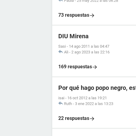
Paula
-
25 may 2022 a las 06:28
73 respuestas
DIU Mirena
Sasi
-
14 ago 2011 a las 04:47
Ali
-
2 ago 2023 a las 22:16
169 respuestas
Por qué hago popo negro, e
isai
-
16 oct 2012 a las 19:21
Ruth
-
3 ene 2022 a las 13:23
22 respuestas