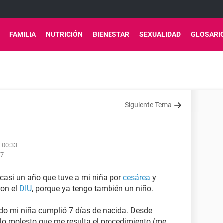
FAMILIA
NUTRICIÓN
BIENESTAR
SEXUALIDAD
GLOSARI
Siguiente Tema
 00:33
47
casi un año que tuve a mi niña por
cesárea
y
ron el
DIU
, porque ya tengo también un niño.
do mi niña cumplió 7 días de nacida. Desde
 lo molesto que me resulta el procedimiento (me