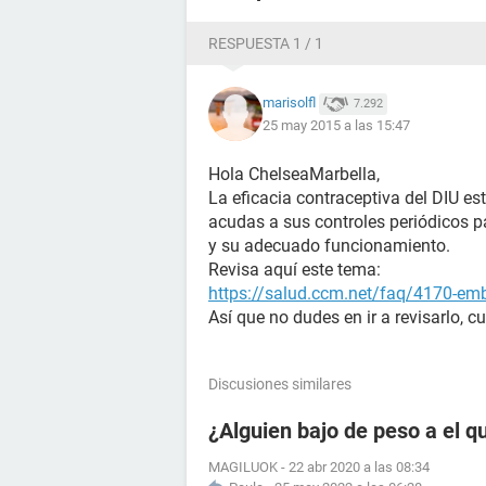
RESPUESTA 1 / 1
Agracezco de antemano su atención
marisolfl
7.292
25 may 2015 a las 15:47
Saludos a todas....!!! :*
Hola ChelseaMarbella,
La eficacia contraceptiva del DIU e
acudas a sus controles periódicos pa
y su adecuado funcionamiento.
Revisa aquí este tema:
https://salud.ccm.net/faq/4170-em
Así que no dudes en ir a revisarlo, c
Discusiones similares
¿Alguien bajo de peso a el q
MAGILUOK
-
22 abr 2020 a las 08:34