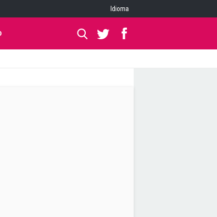
Idioma
O