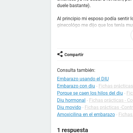
duele bastante).
Al principio mi esposo podía sentir l
ginecológo me dijo que los tenía mu
Pero ya son varios meses que mi esp
meses, mi periodo se me retrasó por
del mes, me volvió a bajar mi period
Compartir
Y mis periodos siempre han sido d
Consulta también:
meses son algo tremendo, insoportab
incluso pañales para adultos.
Embarazo usando el DIU
Embarazo con diu
-
Fichas práctica
Y en este último periodo, pues desd
Porque se caen los hilos del diu
-
Fic
síntomas nuevamente, algo de
mare
Diu hormonal
-
Fichas prácticas - C
tengo el vientre bastante inflamado y
Diu movido
-
Fichas prácticas -Cont
sugestión
).
Amoxicilina en el embarazo
-
Fichas
Mi pregunta es: ¿Qué tan posible e
1 respuesta
haya salido el DIU sin siquiera hab