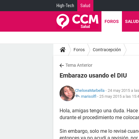
High-Tech
Salud
FOROS
SALUD
Foros
Contracepción
Tema Anterior
Embarazo usando el DIU
ChelseaMarbella
- 24 may 2015 a las
marisolfl
-
25 may 2015 a las 15:
Hola, amigas tengo una duda. Hace 
durante el procedimiento me coloca
Sin embargo, solo me lo revisé cuan
entonces ya no acudí a revisión, por