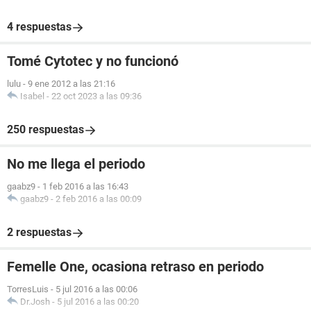
4 respuestas
Tomé Cytotec y no funcionó
lulu
-
9 ene 2012 a las 21:16
Isabel
-
22 oct 2023 a las 09:36
250 respuestas
No me llega el periodo
gaabz9
-
1 feb 2016 a las 16:43
gaabz9
-
2 feb 2016 a las 00:09
2 respuestas
Femelle One, ocasiona retraso en periodo
TorresLuis
-
5 jul 2016 a las 00:06
Dr.Josh
-
5 jul 2016 a las 00:20