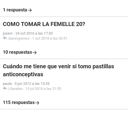
1 respuesta
COMO TOMAR LA FEMELLE 20?
josevr
-
24 oct 2016 a las 17:30
Aarongomwz
-
1 oct 2018 a las 20:51
10 respuestas
Cuándo me tiene que venir si tomo pastillas
anticonceptivas
paula
-
5 jun 2012 a las 15:35
Lilavalen
-
15 jul 2018 a las 21:55
115 respuestas