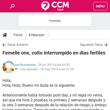
MENU
INICIO
FOROS
Foros
Embarazo
SALUD
Tema Anterior
Siguiente Tema
Femelle one, coito interrumpido en dias fertiles
FAMILIA
pacificmarimar
- 28 jun 2015 a las 05:52
NUTRICIÓN
mia zamudio -
29 may 2016 a las 07:28
Hola,
BIENESTAR
Hola, Hola. Bueno mi duda es la siguiente.
SEXUALIDAD
Anteriormente había tomado post day, y mi regla no venía,
así que me hice 2 pruebas, la primera 2 semanas después y
la otra 3 semanas después de la relación de riesgo,.y ambas
GLOSARIO
fueron negativas. Después note que ya estaba ovulando, y