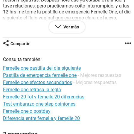
tuve relaciones, pero practicamos coito interrumpido, y a las
12 hrs me tome la pastilla de emergencia Femelle One, al día
siguiente el flujo vaginal que era como clara de huevo,
cambio a ser como blanco, y ahora lo tengo como espeso...
Ver más
Ya han pasado 10 días y no me baja. Sólo flujo como tipo
crema corporal.... Estaré embarazada?
Compartir
Funcionó la pastilla?
Consulta también:
Esta pastilla es nueva y lo que hace es cambiar el moco
cervical para impedir la fecundación.... Estoy muy asustada!
Femelle one pastilla del dia siguiente
Pastilla de emergencia femelle one
- Mejores respuestas
Femelle one efectos secundarios
- Mejores respuestas
Espero una respuesta muy pronto por favor !!!!!
Femelle one retrasa la regla
Femelle 20 fol y femelle 20 diferencias
Test embarazo one step opiniones
Femelle one o postday
Diferencia entre femelle y femelle 20