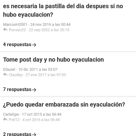
es necesaria la pastilla del dia despues si no
hubo eyaculacion?
MarcosH2001
-
24 nov 2016 a las 00:44
Pocoyo22
-
22 sep 2022 a las 20:15
4 respuestas
Tome post day y no hubo eyaculacion
Dlaurel
-
10 dic 2011 a las 03:07
Clauday
-
27 ene 2017 a las 07:03
7 respuestas
¿Puedo quedar embarazada sin eyaculación?
CarlaGpe
-
17 oct 2015 a las 06:44
Poli12
-
4 oct 2016 a las 06:45
2 respuestas