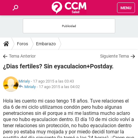
MENU
INICIO
FOROS
Foros
Embarazo
SALUD
Tema Anterior
Siguiente Tema
¿Dias fertiles? Sin eyaculacion+Postday.
FAMILIA
Mirialy
- 17 ago 2015 a las 03:43
NUTRICIÓN
Mirialy
-
17 ago 2015 a las 04:02
Hola les cuento mi caso tengo 18 años. Tuve relaciones el
BIENESTAR
dia 6 de mi ciclo utilizamos condón pero hubo algunas
penetraciones sin él porque a mi me lastima mucho aclaro
SEXUALIDAD
que no hubo eyaculacion dentro. El día 10 de mi ciclo volví a
tener relaciones sin protección, no hubo eyaculacion dentro
pero yo estaba muy mojada y por miedo decidí tomar la
GLOSARIO
pastilla del día siguiente (la tomé a las 24 horas) ¿Creen que