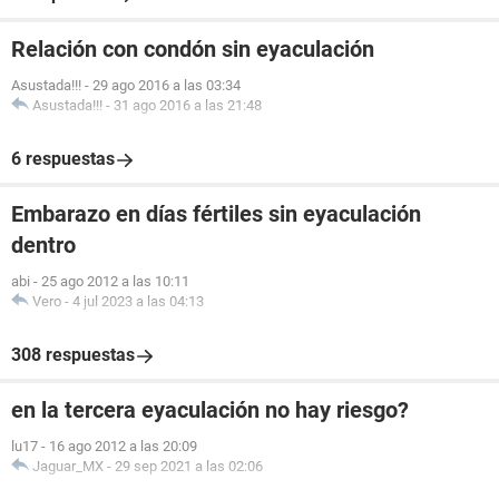
Relación con condón sin eyaculación
Asustada!!!
-
29 ago 2016 a las 03:34
Asustada!!!
-
31 ago 2016 a las 21:48
6 respuestas
Embarazo en días fértiles sin eyaculación
dentro
abi
-
25 ago 2012 a las 10:11
Vero
-
4 jul 2023 a las 04:13
308 respuestas
en la tercera eyaculación no hay riesgo?
lu17
-
16 ago 2012 a las 20:09
Jaguar_MX
-
29 sep 2021 a las 02:06