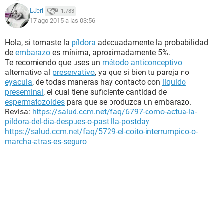
LJeri
1.783
17 ago 2015 a las 03:56
Hola, si tomaste la
píldora
adecuadamente la probabilidad
de
embarazo
es mínima, aproximadamente 5%.
Te recomiendo que uses un
método anticonceptivo
alternativo al
preservativo
, ya que si bien tu pareja no
eyacula
, de todas maneras hay contacto con
líquido
preseminal
, el cual tiene suficiente cantidad de
espermatozoides
para que se produzca un embarazo.
Revisa:
https://salud.ccm.net/faq/6797-como-actua-la-
pildora-del-dia-despues-o-pastilla-postday
https://salud.ccm.net/faq/5729-el-coito-interrumpido-o-
marcha-atras-es-seguro