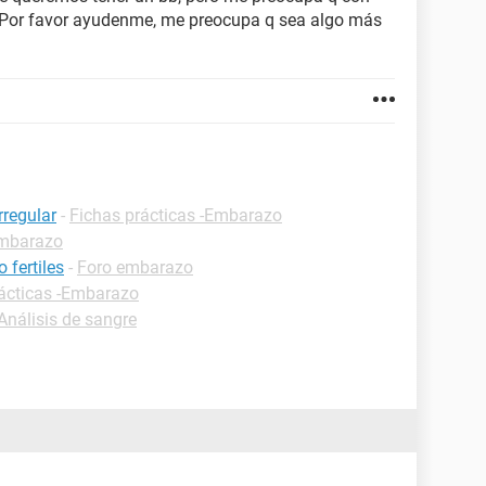
Por favor ayudenme, me preocupa q sea algo más
rregular
-
Fichas prácticas -Embarazo
Embarazo
 fertiles
-
Foro embarazo
ácticas -Embarazo
Análisis de sangre