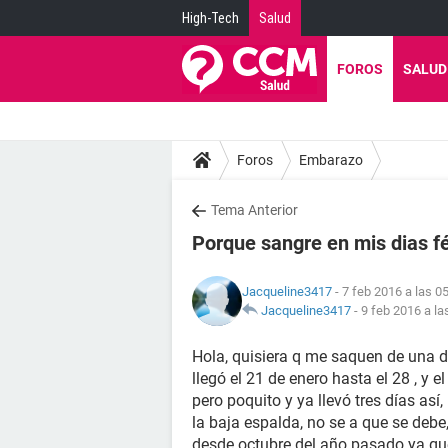
High-Tech
Salud
FOROS
SALUD
Foros
Embarazo
Tema Anterior
Porque sangre en mis dias fé
Jacqueline3417
- 7 feb 2016 a las 0
Jacqueline3417
-
9 feb 2016 a la
Hola, quisiera q me saquen de una d
llegó el 21 de enero hasta el 28 , y 
pero poquito y ya llevó tres días así
la baja espalda, no se a que se deb
desde octubre del año pasado ya qu