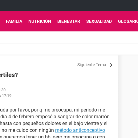
FAMILIA
NUTRICIÓN
BIENESTAR
SEXUALIDAD
GLOSARI
Siguiente Tema
rtiles?
5:30
s 17:19
uda por favor, por q me preocupa, mi periodo me
el día 4 de febrero empecé a sangrar de color marrón
, hasta con pequeños dolores en el bajo vientre y el
e, no me cuido con ningún
método anticonceptivo
e queremos tener un bb, pero me preocupa q con