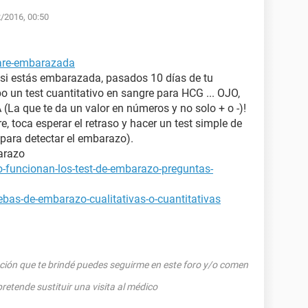
2/2016, 00:50
tare-embarazada
 si estás embarazada, pasados 10 días de tu
bo un test cuantitativo en sangre para HCG ... OJO,
 que te da un valor en números y no solo + o -)!
e, toca esperar el retraso y hacer un test simple de
para detectar el embarazo).
arazo
-funcionan-los-test-de-embarazo-preguntas-
bas-de-embarazo-cualitativas-o-cuantitativas
rmación que te brindé puedes seguirme en este foro y/o comen
tende sustituir una visita al médico