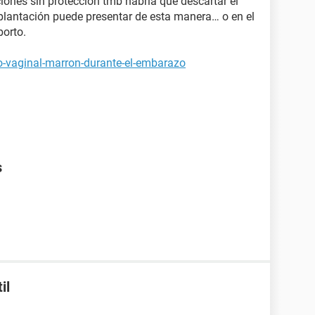
ciones sin protección tmb habría que descartar el
lantación puede presentar de esta manera… o en el
orto.
jo-vaginal-marron-durante-el-embarazo
s
il