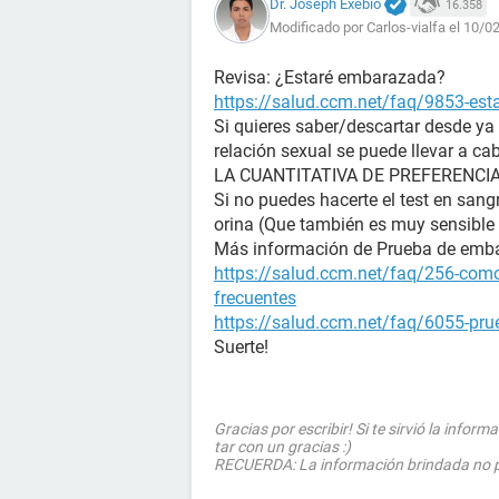
Dr. Joseph Exebio
16.358
Modificado por Carlos-vialfa el 10/0
Revisa: ¿Estaré embarazada?
https://salud.ccm.net/faq/9853-es
Si quieres saber/descartar desde ya
relación sexual se puede llevar a ca
LA CUANTITATIVA DE PREFERENCIA (La
Si no puedes hacerte el test en sangr
orina (Que también es muy sensible 
Más información de Prueba de emb
https://salud.ccm.net/faq/256-como
frecuentes
https://salud.ccm.net/faq/6055-prue
Suerte!
Gracias por escribir! Si te sirvió la info
tar con un gracias :)
RECUERDA: La información brindada no pre