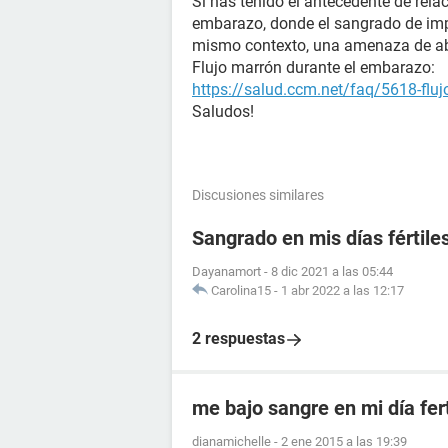
Si has tenido el antecedente de rela
embarazo, donde el sangrado de imp
mismo contexto, una amenaza de ab
Flujo marrón durante el embarazo:
https://salud.ccm.net/faq/5618-flu
Saludos!
Discusiones similares
Sangrado en mis días fértile
Dayanamort
-
8 dic 2021 a las 05:44
Carolina15
-
1 abr 2022 a las 12:17
2 respuestas
me bajo sangre en mi día fert
dianamichelle
-
2 ene 2015 a las 19:39