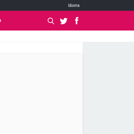
Idioma
O