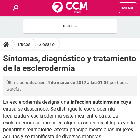
MENU
INICIO
FOROS
Trucos
Glosario
SALUD
Síntomas, diagnóstico y tratamiento
de la esclerodermia
FAMILIA
Última actualización:
4 de marzo de 2017 a las 01:36
por
Laura
NUTRICIÓN
García
.
La esclerodermia designa una
infección autoinmune
cuya
BIENESTAR
causa se desconoce. Se distingue la esclerodermia
localizada y esclerodermia sistémica, entre otras. La
SEXUALIDAD
esclerodermia se parece en algunos aspectos al lupus y a la
poliartritis reumatoide. Afecta principalmente a las mujeres
GLOSARIO
adultas y se manifiesta de diversas maneras.