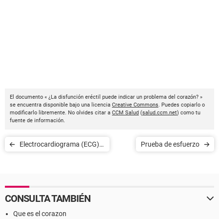
El documento « ¿La disfunción eréctil puede indicar un problema del corazón? »
se encuentra disponible bajo una licencia
Creative Commons
. Puedes copiarlo o
modificarlo libremente. No olvides citar a
CCM Salud
(
salud.ccm.net
) como tu
fuente de información.
Electrocardiograma (ECG):
Prueba de esfuerzo
indicaciones
CONSULTA TAMBIÉN
Que es el corazon