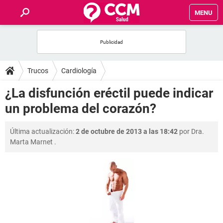
MENU
INICIO
FOROS
Trucos
Cardiología
SALUD
¿La disfunción eréctil puede indicar
un problema del corazón?
FAMILIA
Última actualización:
2 de octubre de 2013 a las 18:42
por
Dra.
NUTRICIÓN
Marta Marnet
.
BIENESTAR
SEXUALIDAD
GLOSARIO