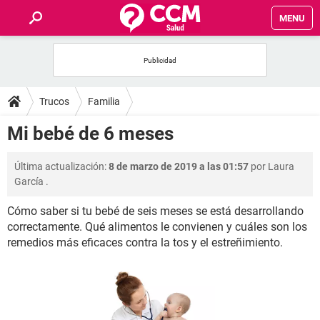
MENU
INICIO
FOROS
Trucos
Familia
SALUD
Mi bebé de 6 meses
FAMILIA
Última actualización:
8 de marzo de 2019 a las 01:57
por
Laura
García
.
NUTRICIÓN
Cómo saber si tu bebé de seis meses se está desarrollando
correctamente. Qué alimentos le convienen y cuáles son los
BIENESTAR
remedios más eficaces contra la tos y el estreñimiento.
SEXUALIDAD
GLOSARIO