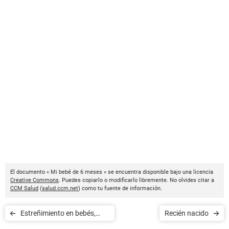
El documento « Mi bebé de 6 meses » se encuentra disponible bajo una licencia
Creative Commons
. Puedes copiarlo o modificarlo libremente. No olvides citar a
CCM Salud
(
salud.ccm.net
) como tu fuente de información.
Estreñimiento en bebés,
Recién nacido
¿qué hacer?