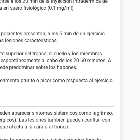
cirse a los 20 min de la inyección intradérmica de
a en suero fisiológico (0,1 mg/ml)
 pacientes presentan, a los 5 min de un ejercicio
as lesiones características
 superior del tronco, el cuello y los miembros
ir espontáneamente al cabo de los 20-60 minutos. A
ede predominar sobre los habones.
erimenta prurito o picor como respuesta al ejercicio
pueden aparecer síntomas sistémicos como lagrimeo,
rgicos). Las lesiones también pueden confluir con
que afecta a la cara o al tronco.
ecer broncoespasmo o crisis asmática (puede