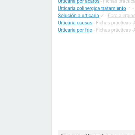
Urticaria por acaros
-
Fichas práctica
Urticaria colinergica tratamiento
✓
-
Solución a urticaria
✓
-
Foro alergia
Urticária causas
-
Fichas prácticas -
Urticaria por frio
-
Fichas prácticas -