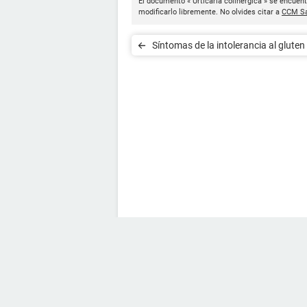
El documento « Urticaria colinérgica » se encuent
modificarlo libremente. No olvides citar a
CCM Sa
Síntomas de la intolerancia al gluten 
bebé y el niño