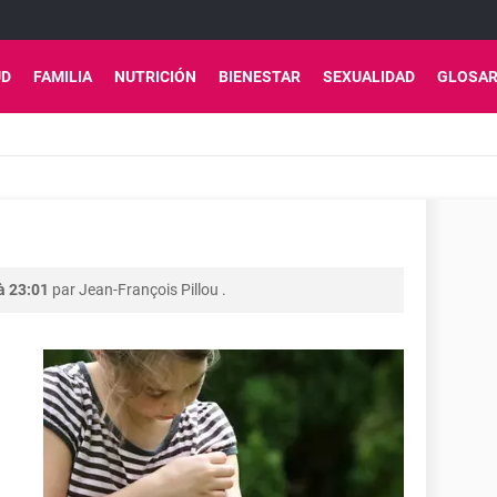
UD
FAMILIA
NUTRICIÓN
BIENESTAR
SEXUALIDAD
GLOSAR
à 23:01
par
Jean-François Pillou
.