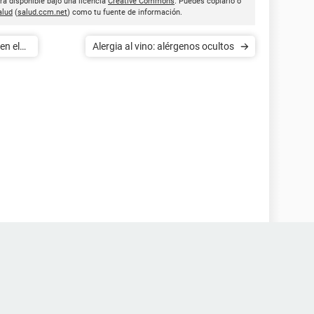
ra disponible bajo una licencia
Creative Commons
. Puedes copiarlo o
lud
(
salud.ccm.net
) como tu fuente de información.
en el
Alergia al vino: alérgenos ocultos