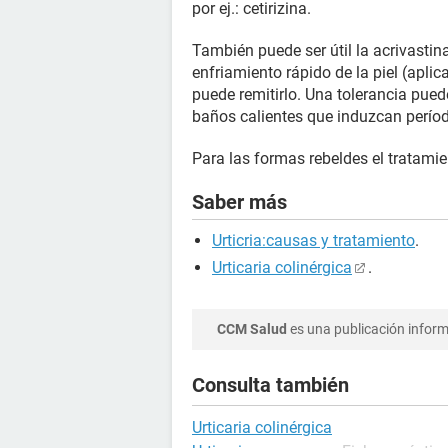
por ej.: cetirizina.
También puede ser útil la acrivastin
enfriamiento rápido de la piel (apli
puede remitirlo. Una tolerancia pue
baños calientes que induzcan períod
Para las formas rebeldes el tratam
Saber más
Urticria:causas y tratamiento
.
Urticaria colinérgica
.
CCM Salud
es una publicación informa
Consulta también
Urticaria colinérgica