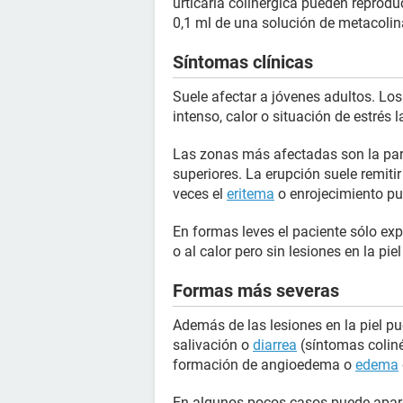
urticaria colinérgica pueden reprodu
0,1 ml de una solución de metacolin
Síntomas clínicas
Suele afectar a jóvenes adultos. Los
intenso, calor o situación de estrés l
Las zonas más afectadas son la parte
superiores. La erupción suele remit
veces el
eritema
o enrojecimiento pu
En formas leves el paciente sólo exp
o al calor pero sin lesiones en la piel
Formas más severas
Además de las lesiones en la piel 
salivación o
diarrea
(síntomas coliné
formación de angioedema o
edema
En algunos pocos casos puede apar