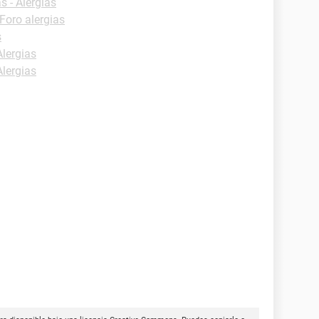
s - Alergias
Foro alergias
s
Alergias
Alergias