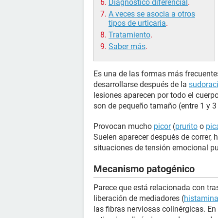
Diagnóstico diferencial
.
A veces se asocia a otros
tipos de urticaria
.
Tratamiento
.
Saber más
.
Es una de las formas más frecuent
desarrollarse después de la
sudorac
lesiones aparecen por todo el cuerpo
son de pequeño tamaño (entre 1 y 3 
Provocan mucho
picor
(
prurito
o
pic
Suelen aparecer después de correr, ha
situaciones de tensión emocional p
Mecanismo patogénico
Parece que está relacionada con tras
liberación de mediadores (
histamin
las fibras nerviosas colinérgicas. En