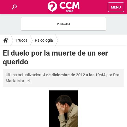
MENU
INICIO
FOROS
Trucos
Psicología
SALUD
El duelo por la muerte de un ser
querido
FAMILIA
Última actualización:
4 de diciembre de 2012 a las 19:44
por
Dra.
NUTRICIÓN
Marta Marnet
.
BIENESTAR
SEXUALIDAD
GLOSARIO