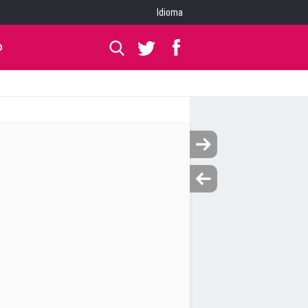
Idioma
O