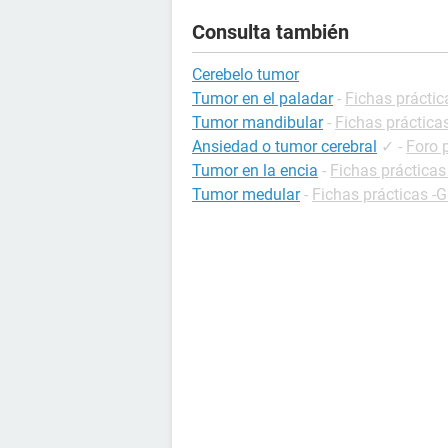
Consulta también
Cerebelo tumor
Tumor en el paladar
-
Fichas práctic
Tumor mandibular
-
Fichas prácticas
Ansiedad o tumor cerebral
✓
-
Foro 
Tumor en la encia
-
Fichas prácticas
Tumor medular
-
Fichas prácticas -G