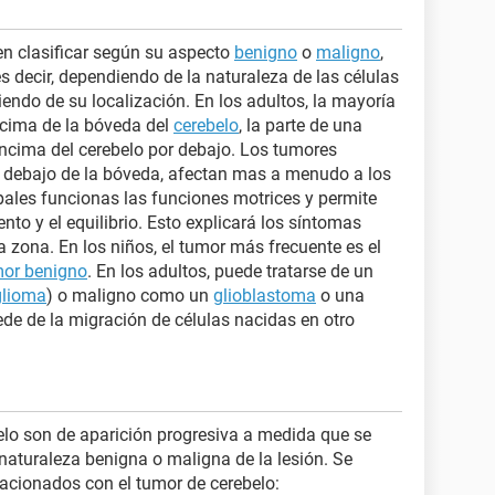
en clasificar según su aspecto
benigno
o
maligno
,
es decir, dependiendo de la naturaleza de las células
endo de su localización. En los adultos, la mayoría
ncima de la bóveda del
cerebelo
, la parte de una
encima del cerebelo por debajo. Los tumores
or debajo de la bóveda, afectan mas a menudo a los
ipales funcionas las funciones motrices y permite
to y el equilibrio. Esto explicará los síntomas
a zona. En los niños, el tumor más frecuente es el
or benigno
. En los adultos, puede tratarse de un
glioma
) o maligno como un
glioblastoma
o una
e de la migración de células nacidas en otro
lo son de aparición progresiva a medida que se
a naturaleza benigna o maligna de la lesión. Se
lacionados con el tumor de cerebelo: