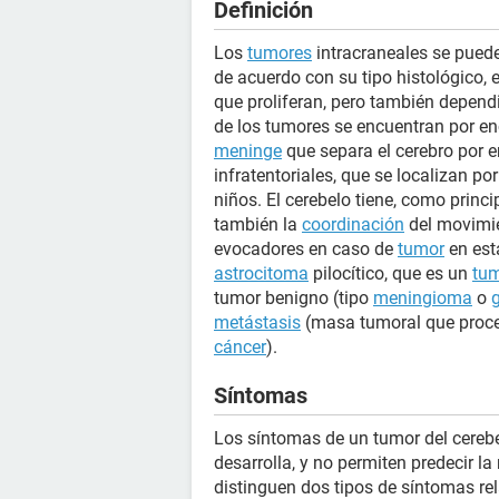
Definición
Los
tumores
intracraneales se pued
de acuerdo con su tipo histológico, 
que proliferan, pero también dependi
de los tumores se encuentran por e
meninge
que separa el cerebro por 
infratentoriales, que se localizan p
niños. El cerebelo tiene, como princ
también la
coordinación
del movimien
evocadores en caso de
tumor
en est
astrocitoma
pilocítico, que es un
tum
tumor benigno (tipo
meningioma
o
metástasis
(masa tumoral que proced
cáncer
).
Síntomas
Los síntomas de un tumor del cerebe
desarrolla, y no permiten predecir l
distinguen dos tipos de síntomas re