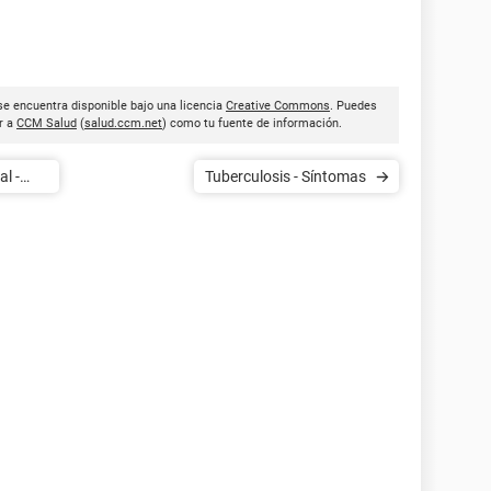
se encuentra disponible bajo una licencia
Creative Commons
. Puedes
ar a
CCM Salud
(
salud.ccm.net
) como tu fuente de información.
l -
Tuberculosis - Síntomas