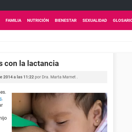
FAMILIA
NUTRICIÓN
BIENESTAR
SEXUALIDAD
GLOSARI
s con la lactancia
e 2014 a las 11:22
por
Dra. Marta Marnet
.
es.
s
.
ar
ijo