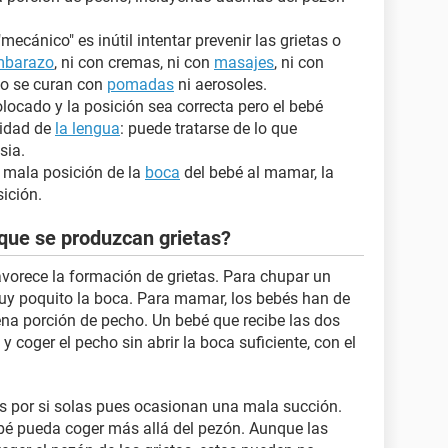
ecánico" es inútil intentar prevenir las grietas o
mbarazo
, ni con cremas, ni con
masajes
, ni con
no se curan con
pomadas
ni aerosoles.
olocado y la posición sea correcta pero el bebé
lidad de
la lengua
: puede tratarse de lo que
sia.
 mala posición de la
boca
del bebé al mamar, la
sición.
que se produzcan grietas?
avorece la formación de grietas. Para chupar un
muy poquito la boca. Para mamar, los bebés han de
na porción de pecho. Un bebé que recibe las dos
y coger el pecho sin abrir la boca suficiente, con el
s por si solas pues ocasionan una mala succión.
é pueda coger más allá del pezón. Aunque las