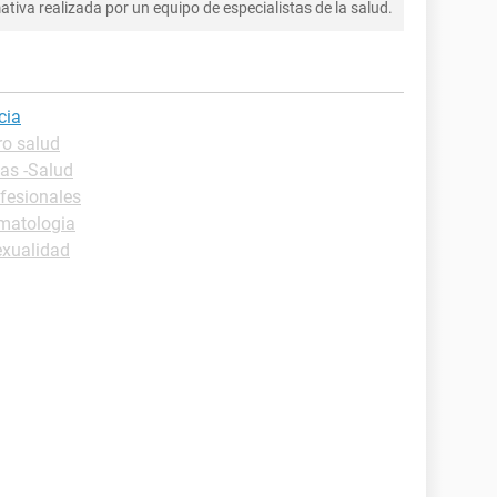
tiva realizada por un equipo de especialistas de la salud.
cia
ro salud
cas -Salud
ofesionales
matologia
exualidad