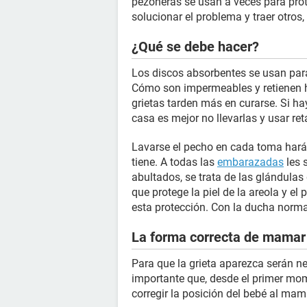
pezoneras se usan a veces para prot
solucionar el problema y traer otro
¿Qué se debe hacer?
Los discos absorbentes se usan para
Cómo son impermeables y retienen 
grietas tarden más en curarse. Si h
casa es mejor no llevarlas y usar re
Lavarse el pecho en cada toma hará
tiene. A todas las
embarazadas
les 
abultados, se trata de las glándul
que protege la piel de la areola y 
esta protección. Con la ducha normal
La forma correcta de mamar
Para que la grieta aparezca serán 
importante que, desde el primer mo
corregir la posición del bebé al mam