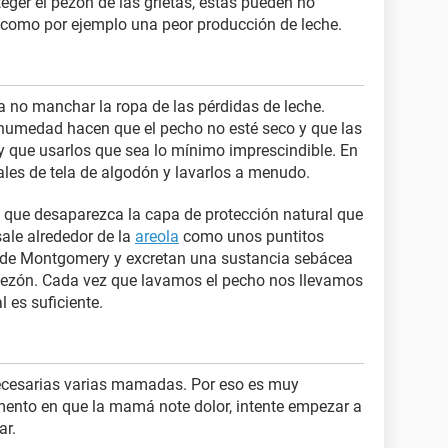
eger el pezón de las grietas, estas pueden no
s, como por ejemplo una peor producción de leche.
 no manchar la ropa de las pérdidas de leche.
humedad hacen que el pecho no esté seco y que las
ay que usarlos que sea lo mínimo imprescindible. En
tales de tela de algodón y lavarlos a menudo.
 que desaparezca la capa de protección natural que
sale alrededor de la
areola
como unos puntitos
as de Montgomery y excretan una sustancia sebácea
el pezón. Cada vez que lavamos el pecho nos llevamos
 es suficiente.
necesarias varias mamadas. Por eso es muy
mento en que la mamá note dolor, intente empezar a
ar.