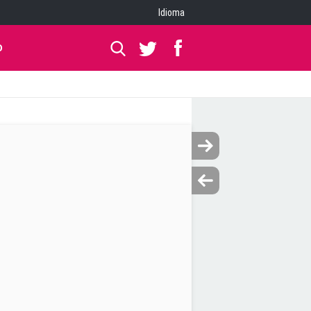
Idioma
O