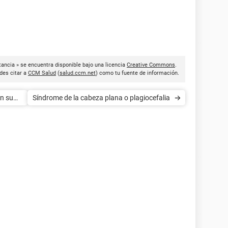
tancia » se encuentra disponible bajo una licencia
Creative Commons
.
des citar a
CCM Salud
(
salud.ccm.net
) como tu fuente de información.
on su
Síndrome de la cabeza plana o plagiocefalia