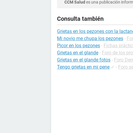
CCM Salud
es una publicación informa
Consulta también
Grietas en los pezones con la lactan
Mi novio me chupa los pezones
-
Fo
Picor en los pezones
-
Fichas prácti
Grietas en el glande
-
Foro de los pr
Grietas en el glande fotos
-
Foro Der
Tengo grietas en mi pene
✓
-
Foro s