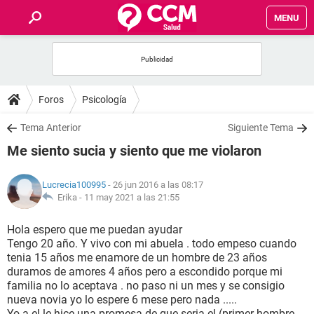
MENU
INICIO
FOROS
Foros
Psicología
SALUD
Tema Anterior
Siguiente Tema
Me siento sucia y siento que me violaron
FAMILIA
Lucrecia100995
- 26 jun 2016 a las 08:17
NUTRICIÓN
Erika -
11 may 2021 a las 21:55
Hola espero que me puedan ayudar
BIENESTAR
Tengo 20 año. Y vivo con mi abuela . todo empeso cuando
tenia 15 años me enamore de un hombre de 23 años
SEXUALIDAD
duramos de amores 4 años pero a escondido porque mi
familia no lo aceptava . no paso ni un mes y se consigio
nueva novia yo lo espere 6 mese pero nada .....
GLOSARIO
Yo a el le hice una promesa de que seria el (primer hombre