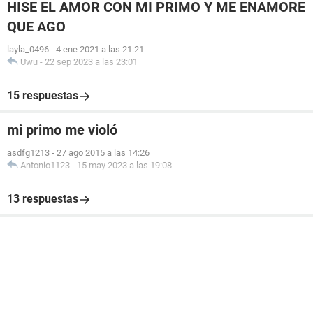
HISE EL AMOR CON MI PRIMO Y ME ENAMORE
QUE AGO
layla_0496
-
4 ene 2021 a las 21:21
Uwu
-
22 sep 2023 a las 23:01
15 respuestas
mi primo me violó
asdfg1213
-
27 ago 2015 a las 14:26
Antonio1123
-
15 may 2023 a las 19:08
13 respuestas