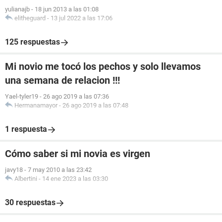
yulianajb
-
18 jun 2013 a las 01:08
elitheguard
-
13 jul 2022 a las 17:06
125 respuestas
Mi novio me tocó los pechos y solo llevamos
una semana de relacion !!!
Yael-tyler19
-
26 ago 2019 a las 07:36
Hermanamayor
-
26 ago 2019 a las 07:48
1 respuesta
Cómo saber si mi novia es virgen
javy18
-
7 may 2010 a las 23:42
Albertini
-
14 ene 2023 a las 03:30
30 respuestas