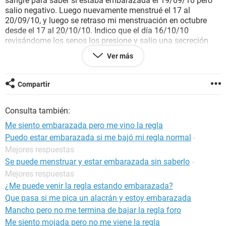
sangre para saber si estaba embarazada el 19/09/10 pero
salio negativo. Luego nuevamente menstrué el 17 al
20/09/10, y luego se retraso mi menstruación en octubre
desde el 17 al 20/10/10. Indico que el día 16/10/10
revisándome los senos los presione y salio una secreción
blanca. Quisiera saber si se puede estar embarazada y
Ver más
seguir menstruando, pues estoy paranoica con la idea,
además señalo que estuve en el mes de mayo con un
tratamiento de minot (para el acné) y luego pastillas diarias
Compartir
por 5 meses de terbinox para los hongos.
Gracias
Consulta también:
Me siento embarazada pero me vino la regla
Puedo estar embarazada si me bajó mi regla normal
-
Mejores respuestas
Se puede menstruar y estar embarazada sin saberlo
-
Mejores respuestas
¿Me puede venir la regla estando embarazada?
Que pasa si me pica un alacrán y estoy embarazada
Mancho pero no me termina de bajar la regla foro
Me siento mojada pero no me viene la regla