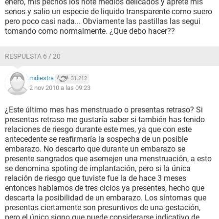
enero, mis pechos los note medios delicados y aprete mis
senos y salio un especie de liquido transparente como suero
pero poco casi nada... Obviamente las pastillas las segui
tomando como normalmente. ¿Que debo hacer??
RESPUESTA 6 / 20
mdiestra
31.212
2 nov 2010 a las 09:23
¿Este último mes has menstruado o presentas retraso? Si
presentas retraso me gustaría saber si también has tenido
relaciones de riesgo durante este mes, ya que con este
antecedente se reafirmaría la sospecha de un posible
embarazo. No descarto que durante un embarazo se
presente sangrados que asemejen una menstruación, a esto
se denomina spoting de implantación, pero si la única
relación de riesgo que tuviste fue la de hace 3 meses
entonces hablamos de tres ciclos ya presentes, hecho que
descarta la posibilidad de un embarazo. Los síntomas que
presentas ciertamente son presuntivos de una gestación,
pero el único signo que puede considerarse indicativo de