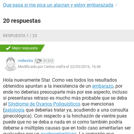
Que pasa si me pica un alacran y estoy embarazada
✓
20 respuestas
RESPUESTA 1 / 20
Mejor respuesta
mdiestra
31.212
Modificado por Carlos-vialfa el 22/03/2016, 16:46
Hola nuevamente Star. Como ves todos los resultados
obtenidos apuntan a la inexistencia de un
embarazo
, por
ende no deberías preocuparte más por ese aspecto, incluso
si presentaras retraso es mucho más probable que se deba
al
Síndrome de Ovarios Poliquísticos
que mencionas
(
patología
que deberías tratar ya, acudiendo a una consulta
ginecológica). Con respecto a la hinchazón de vientre pues
puede que no se deba a nada en si como también podría
deberse a múltiples causas que en todo caso ameritarían ser
evaluadas por un
gastroenterólogo
. La comezón que