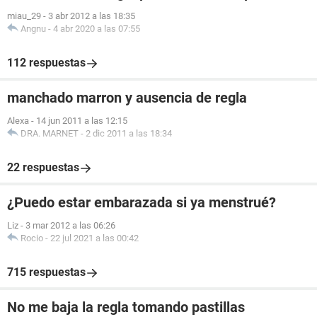
miau_29
-
3 abr 2012 a las 18:35
Angnu
-
4 abr 2020 a las 07:55
112 respuestas
manchado marron y ausencia de regla
Alexa
-
14 jun 2011 a las 12:15
DRA. MARNET
-
2 dic 2011 a las 18:34
22 respuestas
¿Puedo estar embarazada si ya menstrué?
Liz
-
3 mar 2012 a las 06:26
Rocio
-
22 jul 2021 a las 00:42
715 respuestas
No me baja la regla tomando pastillas