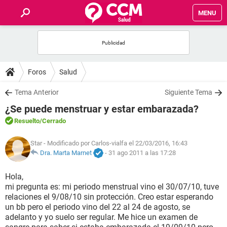
MENU
INICIO
FOROS
Foros
Salud
SALUD
Tema Anterior
Siguiente Tema
¿Se puede menstruar y estar embarazada?
FAMILIA
Resuelto
/Cerrado
NUTRICIÓN
Star
- Modificado por Carlos-vialfa el 22/03/2016, 16:43
Dra. Marta Marnet
-
31 ago 2011 a las 17:28
BIENESTAR
Hola,
mi pregunta es: mi periodo menstrual vino el 30/07/10, tuve
SEXUALIDAD
relaciones el 9/08/10 sin protección. Creo estar esperando
un bb pero el periodo vino del 22 al 24 de agosto, se
adelanto y yo suelo ser regular. Me hice un examen de
GLOSARIO