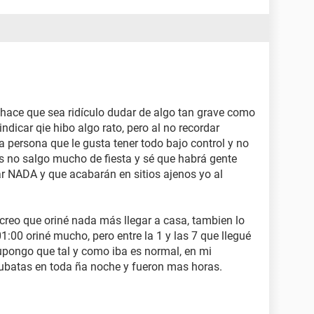
dé dormido. Hasta que sobre las 04:00 o cuatro
gua por la espalda me espabile y me fui del local
antes.
 pasivo con un hombre, y, aunque iba muy ebrio,
ecuerdo, si me hubiesen hecho algo me habría
zona anal en las horas/días posteriores, algo que
 hace que sea ridículo dudar de algo tan grave como
 en las caderas y en el isquion de la
nalga
derecha,
ndicar qie hibo algo rato, pero al no recordar
o nos sentamos) supongo que de estar tantas
a persona que le gusta tener todo bajo control y no
e estuve bailando que fue mucho son los
 no salgo mucho de fiesta y sé que habrá gente
espués de noches de fiesta soy de bailar y
r NADA y que acabarán en sitios ajenos yo al
 dolor, solamente agujetas duró 2 días o así, si
o o notaba.
 creo que oriné nada más llegar a casa, tambien lo
te al baño, cada X minutos, es decir era una zona
 01:00 oriné mucho, pero entre la 1 y las 7 que llegué
 a esa sala, no sentí dolor, escozor o cosas
upongo que tal y como iba es normal, en mi
an mucho a verme, además era un local y veo
cubatas en toda ña noche y fueron mas horas.
en la calle, todavía, pero en un local...
, fui a defecar y no me dolió nada, hice incluso algo