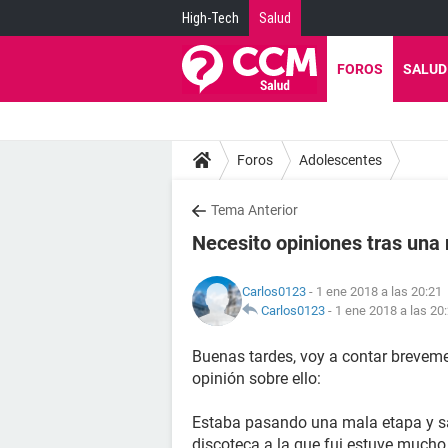
High-Tech
Salud
FOROS
SALUD
Foros
Adolescentes
Tema Anterior
Necesito opiniones tras una
Carlos0123
- 1 ene 2018 a las 20:21
Carlos0123
-
1 ene 2018 a las 20
Buenas tardes, voy a contar brevem
opinión sobre ello:
Estaba pasando una mala etapa y sal
discoteca a la que fui estuve mucho