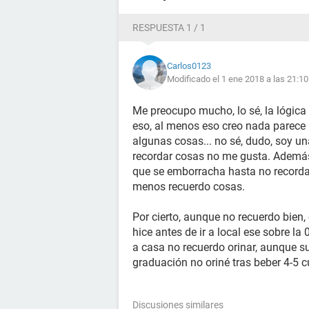
muy mareado, creo que hasta me que
menos algo me echaron un vaso de a
RESPUESTA 1 / 1
al que llegué sobre la 01:00 o poco 
Carlos0123
Nunca he mantenido relaciones como
Modificado el 1 ene 2018 a las 21:10
supongo que, de entre todo lo que r
acordado o, al menos, me dolería la 
Me preocupo mucho, lo sé, la lógica
no ocurrió, solamente tenia agujetas
eso, al menos eso creo nada parece i
(el
hueso
donde recae el peso cuand
algunas cosas... no sé, dudo, soy un
horas en el taburete y el tiempo qu
recordar cosas no me gusta. Además
responsables, suelo tener agujetas d
que se emborracha hasta no recorda
moverme mucho insisto em que no era
menos recuerdo cosas.
me tocaba o hacia algun movimient
Por cierto, aunque no recuerdo bien,
Al sitio bajaban constantemente gen
hice antes de ir a local ese sobre la
de paso, estaba al lado de la entrada
a casa no recuerdo orinar, aunque s
similares y segun mis amigos bajab
graduación no oriné tras beber 4-5 
peligroso ponerse a hacer algo asi... 
Al llegar a casa, tras dormir un rato
Discusiones similares