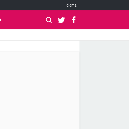
Idioma
O