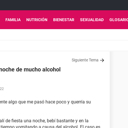
FAMILIA
NUTRICIÓN
BIENESTAR
SEXUALIDAD
GLOSARI
Siguiente Tema
 noche de mucho alcohol
:22
ente algo que me pasó hace poco y querría su
í de fiesta una noche, bebí bastante y en la
 tiempo vomitando a causa del alcohol. El caso es