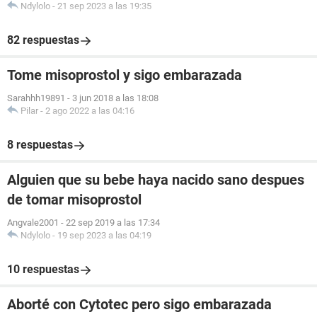
Ndylolo
-
21 sep 2023 a las 19:35
82 respuestas
Tome misoprostol y sigo embarazada
Sarahhh19891
-
3 jun 2018 a las 18:08
Pilar
-
2 ago 2022 a las 04:16
8 respuestas
Alguien que su bebe haya nacido sano despues
de tomar misoprostol
Angvale2001
-
22 sep 2019 a las 17:34
Ndylolo
-
19 sep 2023 a las 04:19
10 respuestas
Aborté con Cytotec pero sigo embarazada