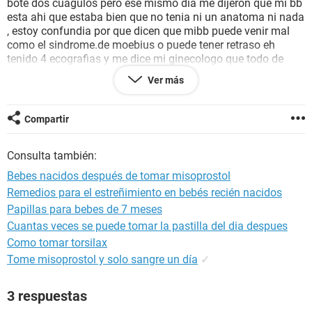
bote dos cuagulos pero ese mismo dia me dijeron que mi bb
esta ahi que estaba bien que no tenia ni un anatoma ni nada
, estoy confundia por que dicen que mibb puede venir mal
como el sindrome.de moebius o puede tener retraso eh
tenido 4 ecografias y me dice mi ginecologo que todo de
mira bien quw tiene buen tamaño su latido cardiaco es
Ver más
bueno hasta incluso me hize una ecografia pars eso de
detectar alguna deformacion o con sindrome y me.dijeron
que ese estudio salio bien que mi bb bien bien , estou muy
Compartir
arrepentida y leeido aue ay bbs que nacen sanos despues de
tomar e introducir citotec no de que tanto afecte lo que yo
Consulta también:
tome solo fueron 4 :( ayudenme porfis espero que mi bb
venga boen
Bebes nacidos después de tomar misoprostol
Remedios para el estreñimiento en bebés recién nacidos
Papillas para bebes de 7 meses
Cuantas veces se puede tomar la pastilla del dia despues
Como tomar torsilax
Tome misoprostol y solo sangre un día
✓
3 respuestas