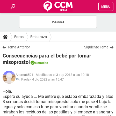
MENU
INICIO
FOROS
Foros
Embarazo
SALUD
Tema Anterior
Siguiente Tema
Consecuencias para el bebé por tomar
FAMILIA
misoprostol
Resuelto
NUTRICIÓN
Andrea6591
- Modificado el 3 sep 2018 a las 10:18
Paola -
4 dic 2022 a las 15:47
BIENESTAR
Hola,
Espero su ayuda ... Me entere que estaba embarazada y alos
SEXUALIDAD
8 semanas decidi tomar misoprostol solo me puse 4 bajo la
legua y solo con eso tube para vomitar cuando vomite se
miraban los reciduos de las pastillas y si empeze a sangrar y
GLOSARIO