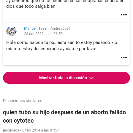
ay defectos que no se defectan en las ecografias espero en
dios que todo salga bien
Maribel_1999
>
Andrea6591
23 oct 2022 a las 06:59
Hola como nacion tu bb.. esta sanito estoy pasando xlo
mismo estoy desesperada ayudame por favor
Mostrar toda la discusión
Discusiones similares
quien tubo su hijo despues de un aborto fallido
con cytotec
jessicaga
-
8 feb 2014 a las 01:57