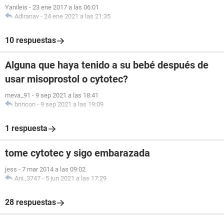
Yanileis
-
23 ene 2017 a las 06:01
Adiranav
-
24 ene 2021 a las 21:35
10 respuestas
Alguna que haya tenido a su bebé después de
usar misoprostol o cytotec?
meva_91
-
9 sep 2021 a las 18:41
brincon
-
9 sep 2021 a las 19:09
1 respuesta
tome cytotec y sigo embarazada
jess
-
7 mar 2014 a las 09:02
Ani_3747
-
5 jun 2021 a las 17:29
28 respuestas