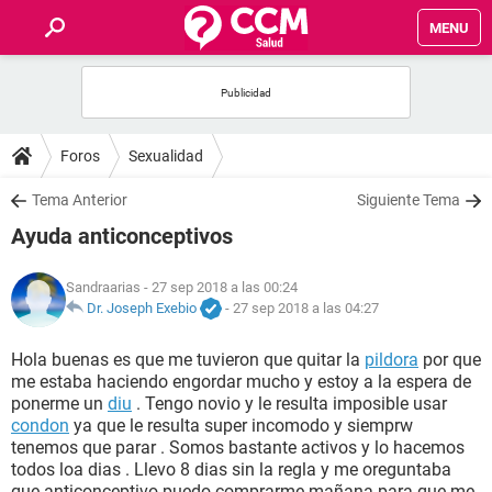
MENU
INICIO
FOROS
Foros
Sexualidad
SALUD
Tema Anterior
Siguiente Tema
Ayuda anticonceptivos
FAMILIA
Sandraarias
- 27 sep 2018 a las 00:24
NUTRICIÓN
Dr. Joseph Exebio
-
27 sep 2018 a las 04:27
Hola buenas es que me tuvieron que quitar la
pildora
por que
BIENESTAR
me estaba haciendo engordar mucho y estoy a la espera de
ponerme un
diu
. Tengo novio y le resulta imposible usar
SEXUALIDAD
condon
ya que le resulta super incomodo y siemprw
tenemos que parar . Somos bastante activos y lo hacemos
todos loa dias . Llevo 8 dias sin la regla y me oreguntaba
GLOSARIO
que anticonceptivo puedo comprarme mañana para que me