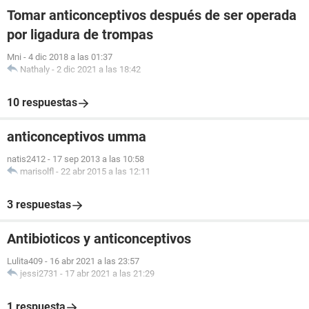
Tomar anticonceptivos después de ser operada
por ligadura de trompas
Mni
-
4 dic 2018 a las 01:37
Nathaly
-
2 dic 2021 a las 18:42
10 respuestas
anticonceptivos umma
natis2412
-
17 sep 2013 a las 10:58
marisolfl
-
22 abr 2015 a las 12:11
3 respuestas
Antibioticos y anticonceptivos
Lulita409
-
16 abr 2021 a las 23:57
jessi2731
-
17 abr 2021 a las 21:29
1 respuesta