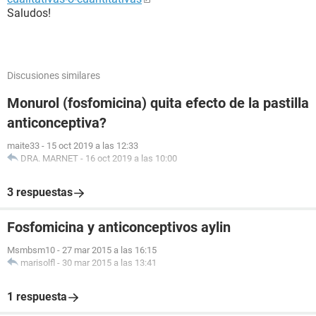
Saludos!
Discusiones similares
Monurol (fosfomicina) quita efecto de la pastilla
anticonceptiva?
maite33
-
15 oct 2019 a las 12:33
DRA. MARNET
-
16 oct 2019 a las 10:00
3 respuestas
Fosfomicina y anticonceptivos aylin
Msmbsm10
-
27 mar 2015 a las 16:15
marisolfl
-
30 mar 2015 a las 13:41
1 respuesta