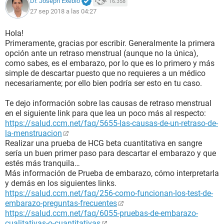
Dr. Joseph Exebio
16.358
27 sep 2018 a las 04:27
Hola!
Primeramente, gracias por escribir. Generalmente la primera
opción ante un retraso menstrual (aunque no la única),
como sabes, es el embarazo, por lo que es lo primero y más
simple de descartar puesto que no requieres a un médico
necesariamente; por ello bien podría ser esto en tu caso.
Te dejo información sobre las causas de retraso menstrual
en el siguiente link para que lea un poco más al respecto:
https://salud.ccm.net/faq/5655-las-causas-de-un-retraso-de-
la-menstruacion
Realizar una prueba de HCG beta cuantitativa en sangre
sería un buen primer paso para descartar el embarazo y que
estés más tranquila…
Más información de Prueba de embarazo, cómo interpretarla
y demás en los siguientes links.
https://salud.ccm.net/faq/256-como-funcionan-los-test-de-
embarazo-preguntas-frecuentes
https://salud.ccm.net/faq/6055-pruebas-de-embarazo-
cualitativas-o-cuantitativas