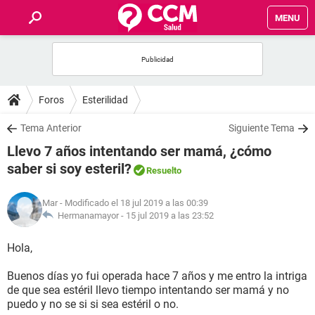
MENU
INICIO
FOROS
Foros
Esterilidad
SALUD
Tema Anterior
Siguiente Tema
Llevo 7 años intentando ser mamá, ¿cómo
FAMILIA
saber si soy esteril?
Resuelto
NUTRICIÓN
Mar
- Modificado el 18 jul 2019 a las 00:39
Hermanamayor -
15 jul 2019 a las 23:52
BIENESTAR
Hola,
SEXUALIDAD
Buenos días yo fui operada hace 7 años y me entro la intriga
de que sea estéril llevo tiempo intentando ser mamá y no
puedo y no se si si sea estéril o no.
GLOSARIO