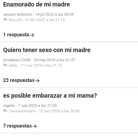
Enamorado de mi madre
usuario anónimo
-
14 jul 2022 a las 05:54
Rosv33
-
21 dic 2022 a las 21:15
1 respuesta
Quiero tener sexo con mi madre
amadeou12398
-
18 may 2016 a las 01:37
betin
-
11 mar 2019 a las 21:13
23 respuestas
es posible embarazar a mi mama?
rogelio
-
7 sep 2020 a las 21:00
Hermanamayor
-
10 sep 2020 a las 20:40
7 respuestas