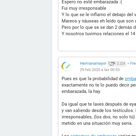
Espero no esté embarazada :(
Fui muy irresponsable
Y lo que se le inflamo el debajo del 
Mareos y náuseas eh leído que son
Pero por lo que se se dan 2 demás d
Y nosotros tuvimos relaciones el 14 
Hermanamayor
>
Fre
2.224
29 feb 2020 a las 00:53
Pues es que la probabilidad de
emba
exactamente no te lo puedo decir pe
embarazada, la hay.
Da igual que te laves después de eya
y van saliendo desde los testículos.
irresponsables, (los dos, no solo tú)
metido en una situación muy seria.
Los
síntomas de embarazo
varían mu