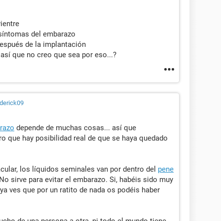
vientre
 síntomas del embarazo
espués de la implantación
así que no creo que sea por eso...?
derick09
razo
depende de muchas cosas... así que
ro que hay posibilidad real de que se haya quedado
cular, los líquidos seminales van por dentro del
pene
 No sirve para evitar el embarazo. Si, habéis sido muy
 ya ves que por un ratito de nada os podéis haber
cho de una persona a otra, ni todo el mundo tiene