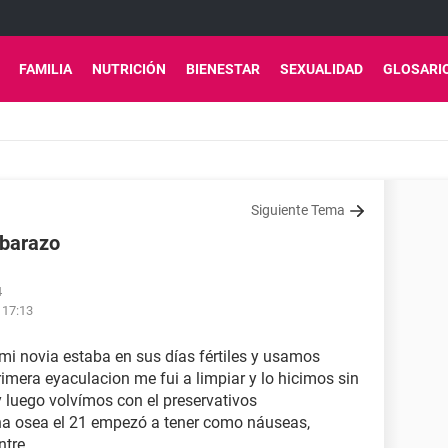
FAMILIA
NUTRICIÓN
BIENESTAR
SEXUALIDAD
GLOSARI
Siguiente Tema
mbarazo
4
 17:13
 mi novia estaba en sus días fértiles y usamos
imera eyaculacion me fui a limpiar y lo hicimos sin
 luego volvímos con el preservativos
a osea el 21 empezó a tener como náuseas,
ntre