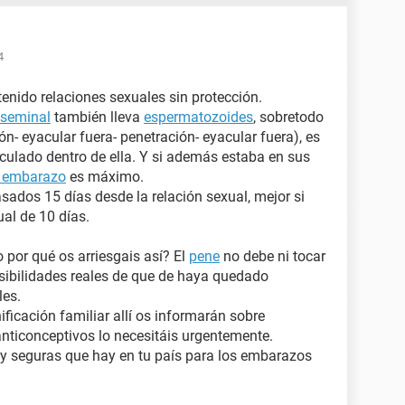
4
enido relaciones sexuales sin protección.
eseminal
también lleva
espermatozoides
, sobretodo
n- eyacular fuera- penetración- eyacular fuera), es
ulado dentro de ella. Y si además estaba en sus
e embarazo
es máximo.
ados 15 días desde la relación sexual, mejor si
al de 10 días.
 por qué os arriesgais así? El
pene
no debe ni tocar
osibilidades reales de que de haya quedado
les.
ificación familiar allí os informarán sobre
nticonceptivos lo necesitáis urgentemente.
 y seguras que hay en tu país para los embarazos