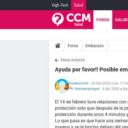
High-Tech
Salud
FOROS
SALUD
Foros
Embarazo
Tema Anterior
Ayuda por favor!! Posible e
Frederick09
- 28 feb 2020 a las 17:3
Hermanamayor
-
5 abr 2020 a las
El 14 de febrero tuve relaciones con
protección solo que después de la pr
protección durante unos 4 minutos y
Lo que pasa es que hace una seman
mareos y se le hincho debajo del vie