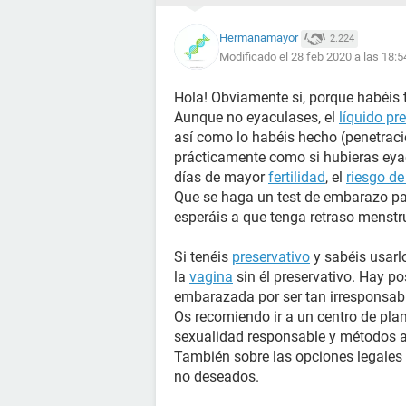
Hermanamayor
2.224
Modificado el 28 feb 2020 a las 18:5
Hola! Obviamente si, porque habéis t
Aunque no eyaculases, el
líquido pr
así como lo habéis hecho (penetració
prácticamente como si hubieras eyac
días de mayor
fertilidad
, el
riesgo d
Que se haga un test de embarazo pas
esperáis a que tenga retraso menstru
Si tenéis
preservativo
y sabéis usarlo
la
vagina
sin él preservativo. Hay p
embarazada por ser tan irresponsab
Os recomiendo ir a un centro de plan
sexualidad responsable y métodos a
También sobre las opciones legales
no deseados.