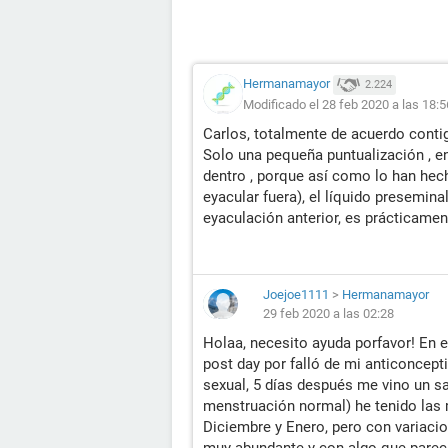
Hermanamayor
2.224
Modificado el 28 feb 2020 a las 18:5
Carlos, totalmente de acuerdo conti
Solo una pequeña puntualización , e
dentro , porque así como lo han hech
eyacular fuera), el líquido presemin
eyaculación anterior, es prácticamen
Joejoe1111
>
Hermanamayor
29 feb 2020 a las 02:28
Holaa, necesito ayuda porfavor! En el
post day por falló de mi anticoncept
sexual, 5 días después me vino un sa
menstruación normal) he tenido las
Diciembre y Enero, pero con variaci