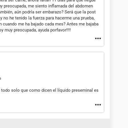
ra ser carne, ahora faltan 11 días para que llegue
uy preocupada, me siento inflamada del abdomen
mbién, aún podría ser embarazo? Será que la post
y no he tenido la fuerza para hacerme una prueba,
ún cuando me ha bajado cada mes? Antes me bajaba
oy muy preocupada, ayuda porfavor!!!!
o
 todo solo que como dicen el líquido preseminal es