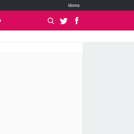
Idioma
O