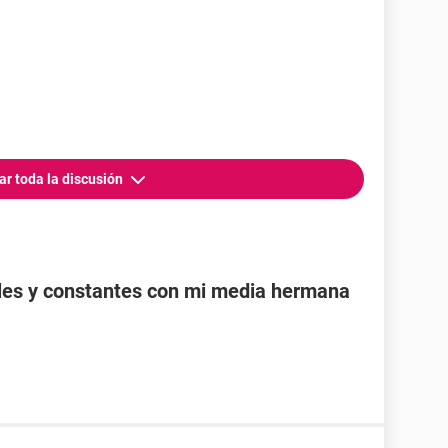
perros y en la presión económica para mi familia,
 para los gastos fúnebres y así no hacerle todo
pero mas miedo me da seguir viviendo asi
ar toda la discusión
les y constantes con mi media hermana