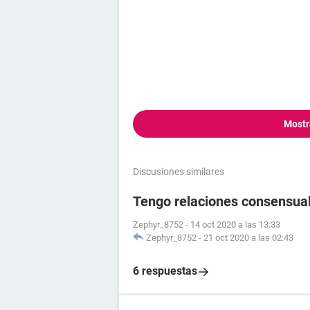
muchos días comida por mis gatos y 
aunque también e pensado en ahorrar
mas dificil. Tengo miedo de morir, 
Mostr
Discusiones similares
Tengo relaciones consensua
Zephyr_8752
-
14 oct 2020 a las 13:33
Zephyr_8752
-
21 oct 2020 a las 02:43
6 respuestas