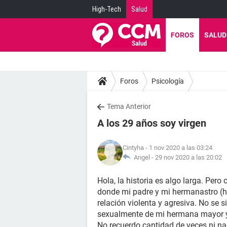
High-Tech
Salud
FOROS
SALUD
Foros
Psicología
Tema Anterior
A los 29 años soy virgen
Cintyha
- 1 nov 2020 a las 03:24
Angel -
29 nov 2020 a las 20:02
Hola, la historia es algo larga. Pero
donde mi padre y mi hermanastro (hi
relación violenta y agresiva. No se
sexualmente de mi hermana mayor y 
No recuerdo cantidad de veces ni na