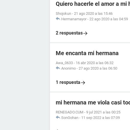
Quiero hacerle el amor a mi
Shojokun
-
21 ago 2020 a las 15:46
Hermanamayor
-
22 ago 2020 a las 04:59
2 respuestas
Me encanta mi hermana
Awa_0633
-
16 abr 2020 a las 06:32
Anonimo
-
27 ago 2020 a las 06:50
1 respuesta
mi hermana me viola casi to
RENEGADO.CUM
-
9 jul 2021 a las 00:25
SonGohan
-
11 sep 2022 a las 07:09