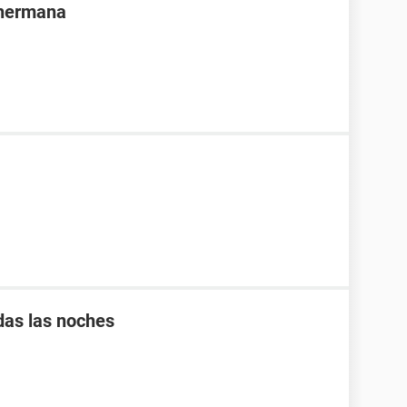
 hermana
das las noches