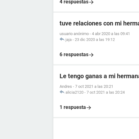
4 respuestas
tuve relaciones con mi herm
usuario anónimo
-
4 abr 2020 a las 09:41
jaja
-
23 dic 2020 a las 19:12
6 respuestas
Le tengo ganas a mi hermana
Andres
-
7 oct 2021 a las 20:21
alicia2120
-
7 oct 2021 a las 20:24
1 respuesta