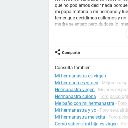
que no podiamos decir nada porque 
mi papá mataria a mi hermano y lueg
temer que decidimos callarnos y no 
madre se entero pero dudosa lo inte
hablo quedo como una mentirosa. Si
interacción normal con los muchacho
me llegaba la idea de que si mi h
que evitaba que otro lo hiciera. Yo 
Compartir
nunca novios, no se como interactu
acepto lo que paso pero sigue siend
Consulta también:
con profesión, trabajo, y me hago ca
responsabilidades en la casa de mis 
Mi hermanastra es virgen
atípico en mi familia, la oveja negr
Mi hermana es virgen
- Mejores res
solo me dijo que lo olvidara que deja
Hermanastra virgen
- Mejores respu
mínimo 2 veces al dia tengo flashba
Hermanastra culona
-
Foro psicolog
comienzo a tratarme y a drenar y qu
Me baño con mi hermanastra
-
Foro
compañía. He sufrido ataques de pan
Mi hermanastra y yo
-
Foro sexualid
ha agravado desde la aparición del 
Mi hermanastra me exita
-
Foro psic
Tengo paranoia y necesito controla
Como saber si mi hija es virgen
-
For
otro pais al ir a visitar a mi herma