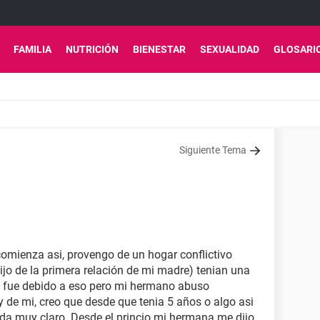
FAMILIA
NUTRICIÓN
BIENESTAR
SEXUALIDAD
GLOSARI
Siguiente Tema
 comienza asi, provengo de un hogar conflictivo
jo de la primera relación de mi madre) tenian una
 si fue debido a eso pero mi hermano abuso
de mi, creo que desde que tenia 5 años o algo asi
da muy claro. Desde el princio mi hermana me dijo