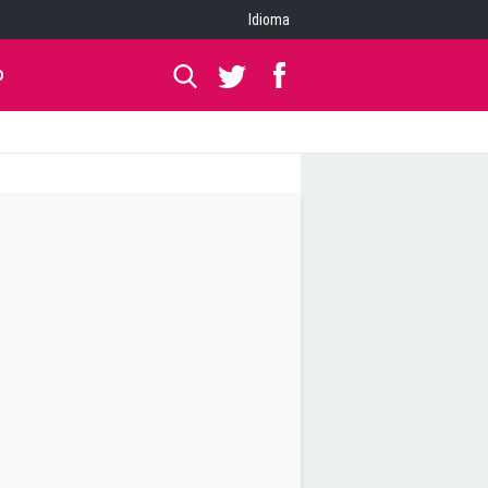
Idioma
O