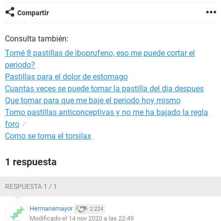
Compartir
Consulta también:
Tomé 8 pastillas de iboprufeno, eso me puede cortar el
periodo?
Pastillas para el dolor de estomago
Cuantas veces se puede tomar la pastilla del dia despues
Que tomar para que me baje el periodo hoy mismo
Tomo pastillas anticonceptivas y no me ha bajado la regla
foro
✓
Como se toma el torsilax
1 respuesta
RESPUESTA 1 / 1
Hermanamayor
2.224
Modificado el 14 nov 2020 a las 22:49