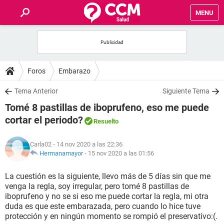
MENU
INICIO
FOROS
Foros
Embarazo
SALUD
Tema Anterior
Siguiente Tema
Tomé 8 pastillas de iboprufeno, eso me puede
FAMILIA
cortar el periodo?
Resuelto
NUTRICIÓN
Carla02
- 14 nov 2020 a las 22:36
Hermanamayor
-
15 nov 2020 a las 01:56
BIENESTAR
La cuestión es la siguiente, llevo más de 5 días sin que me
venga la regla, soy irregular, pero tomé 8 pastillas de
SEXUALIDAD
iboprufeno y no se si eso me puede cortar la regla, mi otra
duda es que este embarazada, pero cuando lo hice tuve
protección y en ningún momento se rompió el preservativo:(.
GLOSARIO