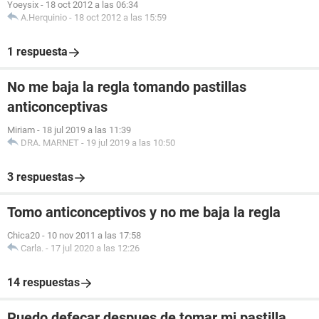
Yoeysix
-
18 oct 2012 a las 06:34
A.Herquinio
-
18 oct 2012 a las 15:59
1 respuesta
No me baja la regla tomando pastillas
anticonceptivas
Miriam
-
18 jul 2019 a las 11:39
DRA. MARNET
-
19 jul 2019 a las 10:50
3 respuestas
Tomo anticonceptivos y no me baja la regla
Chica20
-
10 nov 2011 a las 17:58
Carla.
-
17 jul 2020 a las 12:26
14 respuestas
Puedo defecar despues de tomar mi pastilla