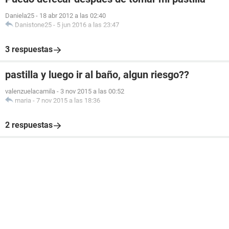
Daniela25
-
18 abr 2012 a las 02:40
Danistone25
-
5 jun 2016 a las 23:47
3 respuestas
pastilla y luego ir al baño, algun riesgo??
valenzuelacamila
-
3 nov 2015 a las 00:52
maria
-
7 nov 2015 a las 18:36
2 respuestas