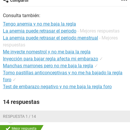
Compartir
Consulta también:
Tengo anemia y no me baja la regla
La anemia puede retrasar el periodo
- Mejores respuestas
La anemia puede retrasar el periodo menstrual
- Mejores
respuestas
Me inyecte nomestrol y no me baja la regla
Inyección para bajar regla afecta mi embarazo
✓
Manchas marrones pero no me baja la regla
✓
Tomo pastillas anticonceptivas y no me ha bajado la regla
foro
✓
Test de embarazo negativo y no me baja la regla foro
14 respuestas
RESPUESTA 1 / 14
Mejor respuesta