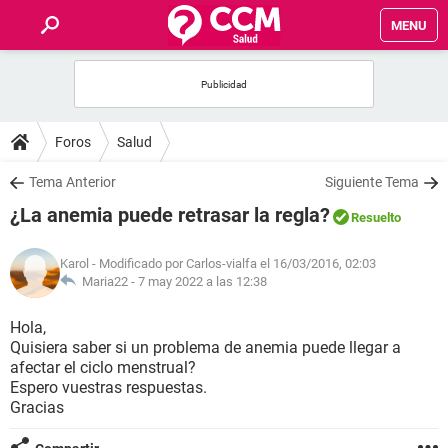
MENU
INICIO
FOROS
Foros
Salud
SALUD
Tema Anterior
Siguiente Tema
¿La anemia puede retrasar la regla?
Resuelto
FAMILIA
Karol
- Modificado por Carlos-vialfa el 16/03/2016, 02:03
NUTRICIÓN
Maria22 -
7 may 2022 a las 12:38
Hola,
BIENESTAR
Quisiera saber si un problema de anemia puede llegar a
afectar el ciclo menstrual?
SEXUALIDAD
Espero vuestras respuestas.
Gracias
GLOSARIO