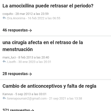
La amocixilina puede retrasar el periodo?
coquito
-
28 mar 2012 a las 23:59
Dra.Anonima
-
16 feb 2022 a las 06:55
46 respuestas
una cirugía afecta en el retraso de la
menstruación
mani_luci
-
8 feb 2013 a las 20:40
Liseth
-
30 ene 2023 a las 20:31
28 respuestas
Cambio de anticonceptivos y falta de regla
Kanvus
-
5 sep 2013 a las 03:01
lorenapourrain2@gmail.com
-
21 sep 2021 a las 13:38
371 respuestas