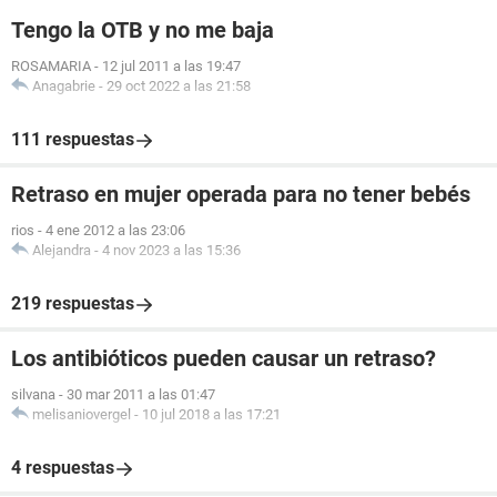
Tengo la OTB y no me baja
ROSAMARIA
-
12 jul 2011 a las 19:47
Anagabrie
-
29 oct 2022 a las 21:58
111 respuestas
Retraso en mujer operada para no tener bebés
rios
-
4 ene 2012 a las 23:06
Alejandra
-
4 nov 2023 a las 15:36
219 respuestas
Los antibióticos pueden causar un retraso?
silvana
-
30 mar 2011 a las 01:47
melisaniovergel
-
10 jul 2018 a las 17:21
4 respuestas