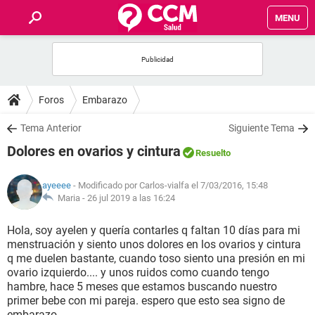
MENU
INICIO
FOROS
Foros
Embarazo
SALUD
Tema Anterior
Siguiente Tema
Dolores en ovarios y cintura
Resuelto
FAMILIA
ayeeee
- Modificado por Carlos-vialfa el 7/03/2016, 15:48
NUTRICIÓN
Maria -
26 jul 2019 a las 16:24
Hola, soy ayelen y quería contarles q faltan 10 días para mi
BIENESTAR
menstruación y siento unos dolores en los ovarios y cintura
q me duelen bastante, cuando toso siento una presión en mi
SEXUALIDAD
ovario izquierdo.... y unos ruidos como cuando tengo
hambre, hace 5 meses que estamos buscando nuestro
primer bebe con mi pareja. espero que esto sea signo de
GLOSARIO
embarazo.