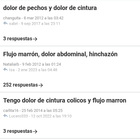
dolor de pechos y dolor de cintura
changuita
-
8 mar 2012 a las 03:42
sabri
-
9 sep 2017 a las 23:11
3 respuestas
Flujo marrón, dolor abdominal, hinchazón
NataliaIb
-
9 feb 2012 a las 01:24
Isa
-
2 ene 2023 a las 04:48
252 respuestas
Tengo dolor de cintura colicos y flujo marron
carlita16
-
25 feb 2014 a las 05:25
Lucero333
-
12 oct 2022 a las 19:10
3 respuestas