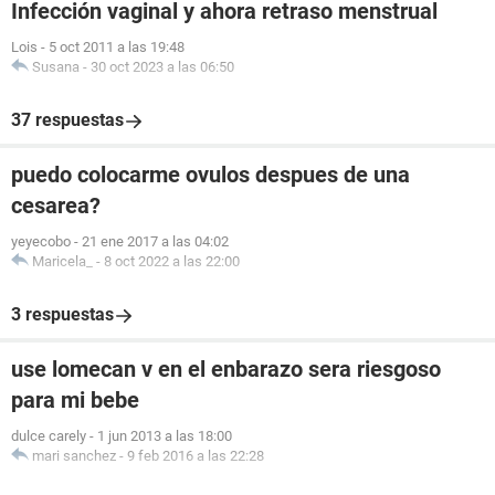
Infección vaginal y ahora retraso menstrual
Lois
-
5 oct 2011 a las 19:48
Susana
-
30 oct 2023 a las 06:50
37 respuestas
puedo colocarme ovulos despues de una
cesarea?
yeyecobo
-
21 ene 2017 a las 04:02
Maricela_
-
8 oct 2022 a las 22:00
3 respuestas
use lomecan v en el enbarazo sera riesgoso
para mi bebe
dulce carely
-
1 jun 2013 a las 18:00
mari sanchez
-
9 feb 2016 a las 22:28