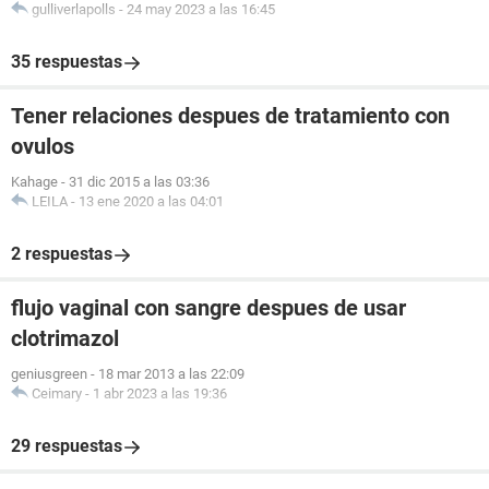
gulliverlapolls
-
24 may 2023 a las 16:45
35 respuestas
Tener relaciones despues de tratamiento con
ovulos
Kahage
-
31 dic 2015 a las 03:36
LEILA
-
13 ene 2020 a las 04:01
2 respuestas
flujo vaginal con sangre despues de usar
clotrimazol
geniusgreen
-
18 mar 2013 a las 22:09
Ceimary
-
1 abr 2023 a las 19:36
29 respuestas