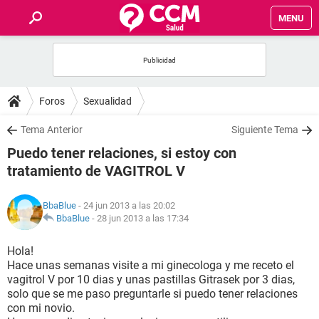
MENU
INICIO
FOROS
Foros
Sexualidad
SALUD
Tema Anterior
Siguiente Tema
Puedo tener relaciones, si estoy con
FAMILIA
tratamiento de VAGITROL V
NUTRICIÓN
BbaBlue
- 24 jun 2013 a las 20:02
BbaBlue
-
28 jun 2013 a las 17:34
BIENESTAR
Hola!
Hace unas semanas visite a mi ginecologa y me receto el
SEXUALIDAD
vagitrol V por 10 dias y unas pastillas Gitrasek por 3 dias,
solo que se me paso preguntarle si puedo tener relaciones
con mi novio.
GLOSARIO