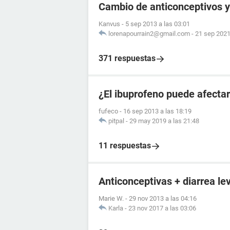
Cambio de anticonceptivos y 
Kanvus
-
5 sep 2013 a las 03:01
lorenapourrain2@gmail.com
-
21 sep 2021
371 respuestas
¿El ibuprofeno puede afectar
fufeco
-
16 sep 2013 a las 18:19
pitpal
-
29 may 2019 a las 21:48
11 respuestas
Anticonceptivas + diarrea le
Marie W.
-
29 nov 2013 a las 04:16
Karla
-
23 nov 2017 a las 03:06