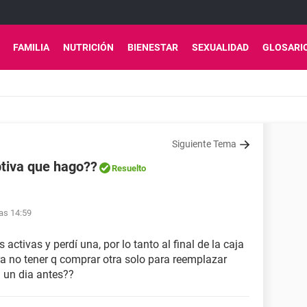
FAMILIA
NUTRICIÓN
BIENESTAR
SEXUALIDAD
GLOSARI
Siguiente Tema
ptiva que hago??
Resuelto
las 14:59
activas y perdí una, por lo tanto al final de la caja
ra no tener q comprar otra solo para reemplazar
 un dia antes??