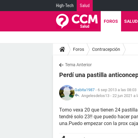
High-Tech
Salud
FOROS
SALUD
Foros
Contracepción
Tema Anterior
Perdí una pastilla anticonce
Gabita1987
- 6 sep 2013 a las 08:03
Angelesdelos13 -
22 jun 2021 a 
Tomo vexa 20 que tienen 24 pastillas 
tendré solo 23!! que puedo hacer pa
una.Puedo empezar con la prox caja