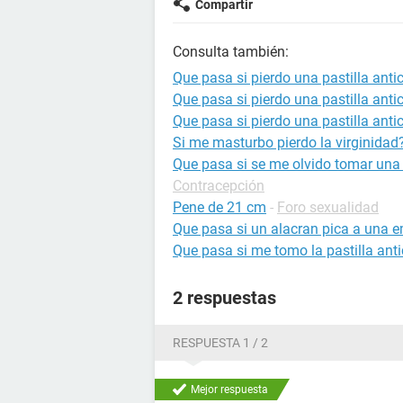
Compartir
Consulta también:
Que pasa si pierdo una pastilla anti
Que pasa si pierdo una pastilla anti
Que pasa si pierdo una pastilla anti
Si me masturbo pierdo la virginidad
Que pasa si se me olvido tomar una 
Contracepción
Pene de 21 cm
-
Foro sexualidad
Que pasa si un alacran pica a una
Que pasa si me tomo la pastilla ant
2 respuestas
RESPUESTA 1 / 2
Mejor respuesta