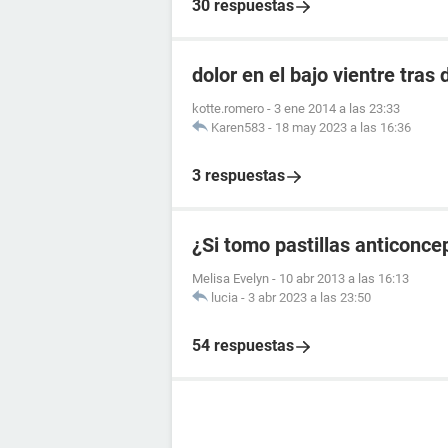
30 respuestas
dolor en el bajo vientre tras
kotte.romero
-
3 ene 2014 a las 23:33
Karen583
-
18 may 2023 a las 16:36
3 respuestas
¿Si tomo pastillas anticonce
Melisa Evelyn
-
10 abr 2013 a las 16:13
lucia
-
3 abr 2023 a las 23:50
54 respuestas