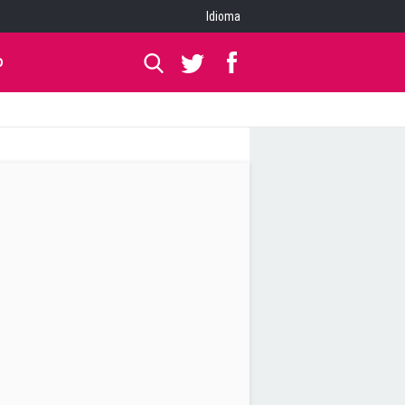
Idioma
O