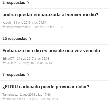
2 respuestas
podria quedar embarazada al vencer mi diu?
vacchi
-
31 ene 2013 a las 04:54
itaybethtorrealba
-
8 oct 2021 a las 13:12
25 respuestas
Embarazo con diu es posible una vez vencido
Erika077
-
24 sep 2017 a las 05:18
Julieth
-
28 may 2022 a las 14:14
7 respuestas
¿El DIU caducado puede provocar dolor?
Taniamuoz
-
2 ago 2018 a las 17:46
marlene-ines
-
3 ago 2018 a las 00:34