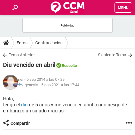
MENU
INICIO
FOROS
Foros
Contracepción
SALUD
Tema Anterior
Siguiente Tema
Diu vencido en abril
Resuelto
FAMILIA
ner
- 5 sep 2014 a las 07:29
NUTRICIÓN
genesis -
5 ago 2021 a las 17:44
Hola,
BIENESTAR
tengo el
diu
de 5 años y me venció en abril tengo riesgo de
embarazo un saludo gracias
SEXUALIDAD
Compartir
GLOSARIO