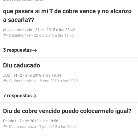
que pasara si mi T de cobre vence y no alcanzo
a sacarla??
abigailarredondo
-
21 dic 2015 a las 23:42
Daniela6499
-
22 dic 2015 a las 11:06
3 respuestas
Diu caducado
JUDITH
-
27 ene 2018 a las 19:04
Catherineortega
-
8 ene 2019 a las 22:36
7 respuestas
Diu de cobre vencido puedo colocarmelo igual?
Pelota1
-
7 ene 2019 a las 18:56
Marianaarreaza
-
1 jun 2019 a las 22:27