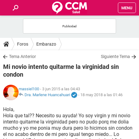
MENU
INICIO
FOROS
Foros
Embarazo
SALUD
Tema Anterior
Siguiente Tema
Mi novio intento quitarme la virginidad sin
FAMILIA
condon
NUTRICIÓN
massiel100
- 3 jun 2015 a las 04:43
Dra. Marlene Huancahuari
-
18 may 2018 a las 01:46
BIENESTAR
Hola,
Hola que tal?? Necesito su ayuda! Yo soy virgin y mi novio
SEXUALIDAD
intento quitarme la virginidad pero no pudo porq me dolia
mucho y yo me ponia muy dura pero lo hicimos sin condon
el no acabo dentro de mi pero igual tengo miedo... Lo
GLOSARIO