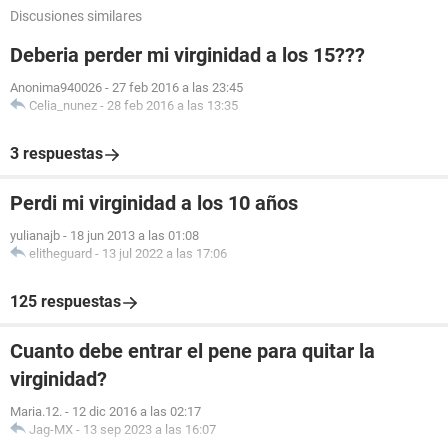
Discusiones similares
Deberia perder mi virginidad a los 15???
Anonima940026
-
27 feb 2016 a las 23:45
Celia_nunez
-
28 feb 2016 a las 13:35
3 respuestas
Perdi mi virginidad a los 10 años
yulianajb
-
18 jun 2013 a las 01:08
elitheguard
-
13 jul 2022 a las 17:06
125 respuestas
Cuanto debe entrar el pene para quitar la
virginidad?
Maria.12.
-
12 dic 2016 a las 02:17
Jag-MX
-
13 sep 2023 a las 16:07