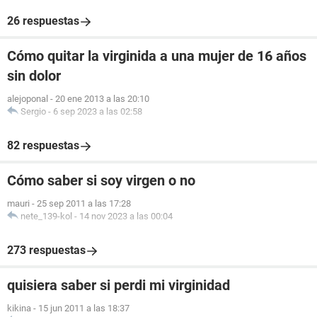
26 respuestas
Cómo quitar la virginida a una mujer de 16 años
sin dolor
alejoponal
-
20 ene 2013 a las 20:10
Sergio
-
6 sep 2023 a las 02:58
82 respuestas
Cómo saber si soy virgen o no
mauri
-
25 sep 2011 a las 17:28
nete_139-kol
-
14 nov 2023 a las 00:04
273 respuestas
quisiera saber si perdi mi virginidad
kikina
-
15 jun 2011 a las 18:37