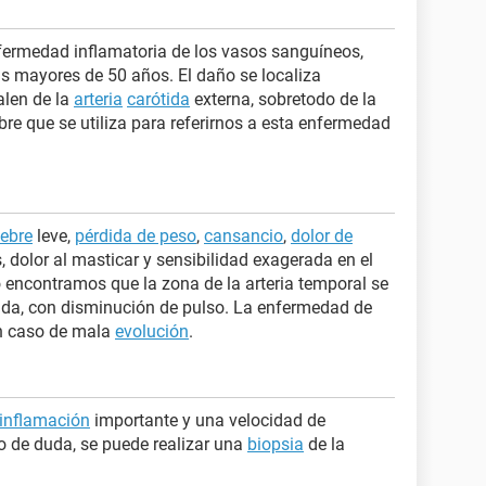
ermedad inflamatoria de los vasos sanguíneos,
as mayores de 50 años. El daño se localiza
alen de la
arteria
carótida
externa, sobretodo de la
re que se utiliza para referirnos a esta enfermedad
iebre
leve,
pérdida de peso
,
cansancio
,
dolor de
, dolor al masticar y sensibilidad exagerada en el
o encontramos que la zona de la arteria temporal se
cida, con disminución de pulso. La enfermedad de
en caso de mala
evolución
.
inflamación
importante y una velocidad de
 de duda, se puede realizar una
biopsia
de la