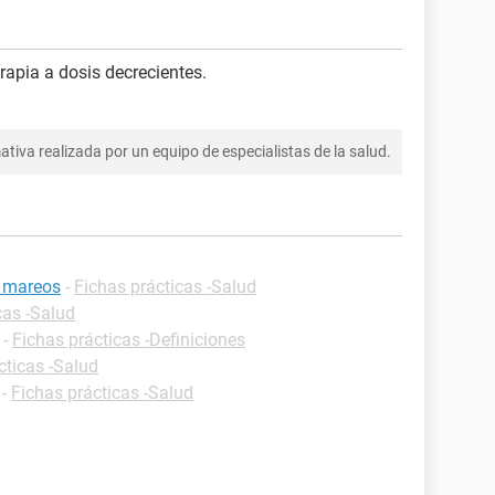
erapia a dosis decrecientes.
tiva realizada por un equipo de especialistas de la salud.
e mareos
-
Fichas prácticas -Salud
cas -Salud
-
Fichas prácticas -Definiciones
cticas -Salud
-
Fichas prácticas -Salud