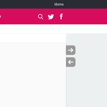
Idioma
O