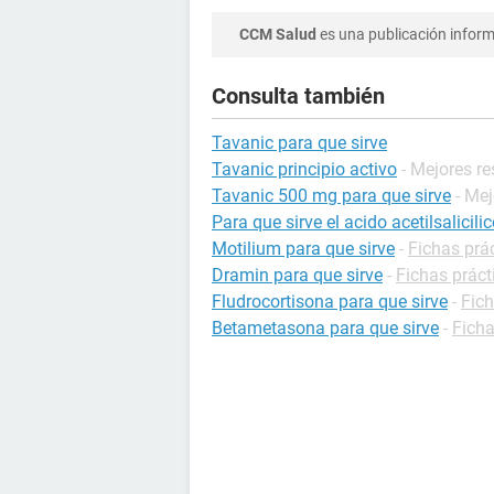
CCM Salud
es una publicación informa
Consulta también
Tavanic para que sirve
Tavanic principio activo
- Mejores r
Tavanic 500 mg para que sirve
- Me
Para que sirve el acido acetilsalicili
Motilium para que sirve
-
Fichas prá
Dramin para que sirve
-
Fichas prác
Fludrocortisona para que sirve
-
Fic
Betametasona para que sirve
-
Fich