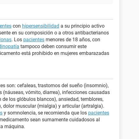
entes
con
hipersensibilidad
a su principio activo
esente en su composición o a otros antibacterianos
lonas
. Los
pacientes
menores de 18 años, con
dinopatía
tampoco deben consumir este
icamento está prohibido en mujeres embarazadas
es son: cefaleas, trastornos del sueño (insomnio),
es (náuseas, vómito, diarrea), infecciones causadas
 de los glóbulos blancos), ansiedad, temblores,
, dolor muscular (mialgia) y articular (artralgia).
s
y somnolencia, se recomienda que los
pacientes
e medicamento sean sumamente cuidadosos al
na máquina.