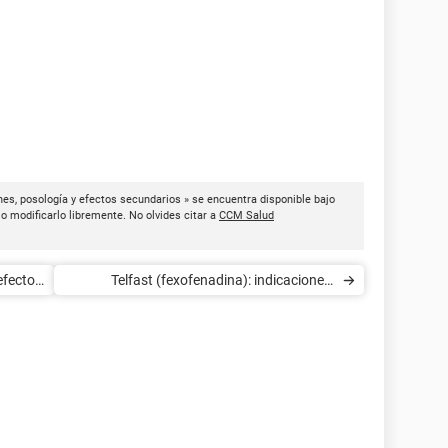
nes, posología y efectos secundarios » se encuentra disponible bajo
 o modificarlo libremente. No olvides citar a
CCM Salud
 efectos
Telfast (fexofenadina): indicaciones,
posología y efectos secundarios