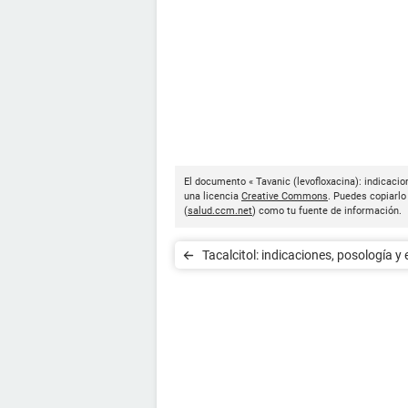
El documento « Tavanic (levofloxacina): indicacio
una licencia
Creative Commons
. Puedes copiarlo
(
salud.ccm.net
) como tu fuente de información.
Tacalcitol: indicaciones, posología y
secundarios