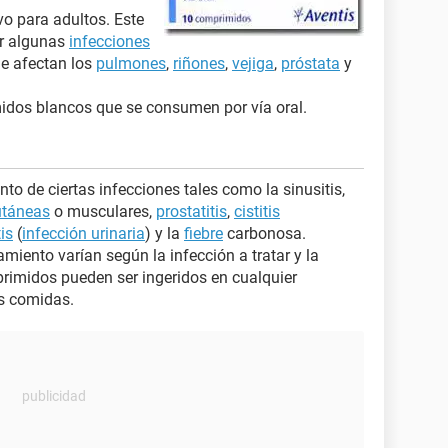
o para adultos. Este
ar algunas
infecciones
e afectan los
pulmones
,
riñones
,
vejiga
,
próstata
y
idos blancos que se consumen por vía oral.
nto de ciertas infecciones tales como la sinusitis,
utáneas
o musculares,
prostatitis
,
cistitis
tis
(
infección urinaria
) y la
fiebre
carbonosa.
tamiento varían según la infección a tratar y la
rimidos pueden ser ingeridos en cualquier
as comidas.