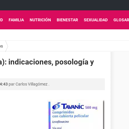
UD
FAMILIA
NUTRICIÓN
BIENESTAR
SEXUALIDAD
GLOSAR
os
a): indicaciones, posología y
04:43
par
Carlos Villagómez
.