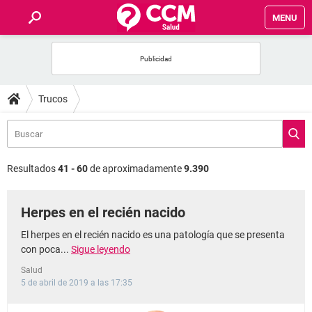
MENU
INICIO
FOROS
Trucos
SALUD
FAMILIA
Resultados
41 - 60
de aproximadamente
9.390
NUTRICIÓN
Herpes en el recién nacido
BIENESTAR
El herpes en el recién nacido es una patología que se presenta
con poca...
Sigue leyendo
SEXUALIDAD
Salud
5 de abril de 2019 a las 17:35
GLOSARIO