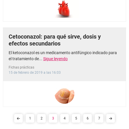
Cetoconazol: para qué sirve, dosis y
efectos secundarios
El ketoconazol es un medicamento antifúngico indicado para
el tratamiento de...
Sigue leyendo
Fichas prácticas
15 de febrero de 2019 a las 16:03
1
2
3
4
5
6
7