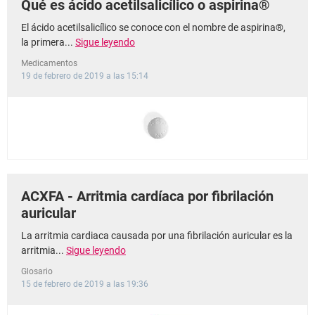
Qué es ácido acetilsalicílico o aspirina®
El ácido acetilsalicílico se conoce con el nombre de aspirina®,
la primera...
Sigue leyendo
Medicamentos
19 de febrero de 2019 a las 15:14
ACXFA - Arritmia cardíaca por fibrilación
auricular
La arritmia cardiaca causada por una fibrilación auricular es la
arritmia...
Sigue leyendo
Glosario
15 de febrero de 2019 a las 19:36