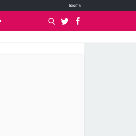
Idioma
O