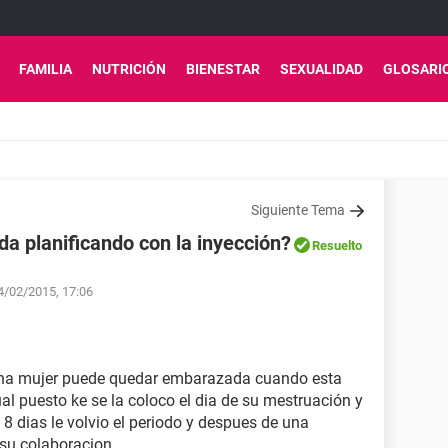
FAMILIA
NUTRICIÓN
BIENESTAR
SEXUALIDAD
GLOSARI
Siguiente Tema
 planificando con la inyección?
Resuelto
24/02/2015, 17:06
 una mujer puede quedar embarazada cuando esta
al puesto ke se la coloco el dia de su mestruación y
8 dias le volvio el periodo y despues de una
 su colaboracion