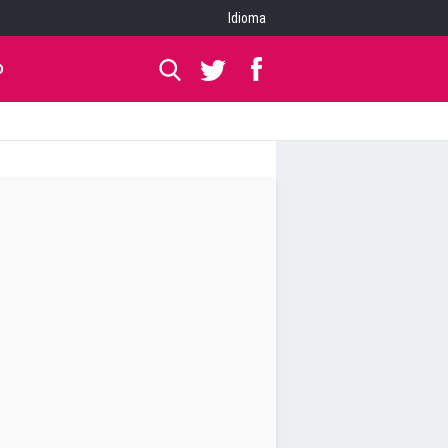
Idioma
O