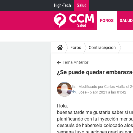
High-Tech
Salud
FOROS
SALUD
Foros
Contracepción
Tema Anterior
¿Se puede quedar embarazada
liz
- Modificado por Carlos-vialfa el 
Jose -
5 abr 2021 a las 01:42
Hola,
buenas tarde me gustaria saber si
planificando con la inyección mensu
después de habersela colocado alos 
semana tuvo relaciones gracias por