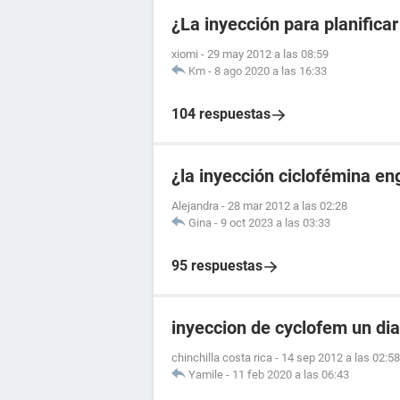
¿La inyección para planifica
xiomi
-
29 may 2012 a las 08:59
Km
-
8 ago 2020 a las 16:33
104 respuestas
¿la inyección ciclofémina e
Alejandra
-
28 mar 2012 a las 02:28
Gina
-
9 oct 2023 a las 03:33
95 respuestas
inyeccion de cyclofem un di
chinchilla costa rica
-
14 sep 2012 a las 02:58
Yamile
-
11 feb 2020 a las 06:43