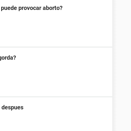
r puede provocar aborto?
ngorda?
a despues