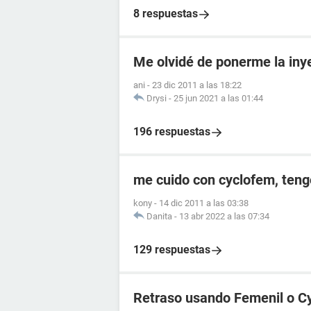
8 respuestas
Me olvidé de ponerme la iny
ani
-
23 dic 2011 a las 18:22
Drysi
-
25 jun 2021 a las 01:44
196 respuestas
me cuido con cyclofem, teng
kony
-
14 dic 2011 a las 03:38
Danita
-
13 abr 2022 a las 07:34
129 respuestas
Retraso usando Femenil o C