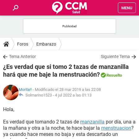
MENU
INICIO
FOROS
Foros
Embarazo
SALUD
Tema Anterior
Siguiente Tema
¿Es verdad que si tomo 2 tazas de manzanilla
FAMILIA
hará que me baje la menstruación?
Resuelto
NUTRICIÓN
Morita!!
- Modificado el 28 mar 2019 a las 22:08
Solmarino1523 -
4 jul 2022 a las 01:13
BIENESTAR
Hola,
SEXUALIDAD
Es verdad que tomando 2 tazas de
manzanilla
por día, una a
la mañana y otra a la noche, te hace bajar la
menstruacion
?
ya cuando hace meses no baja y esta descartado un
GLOSARIO