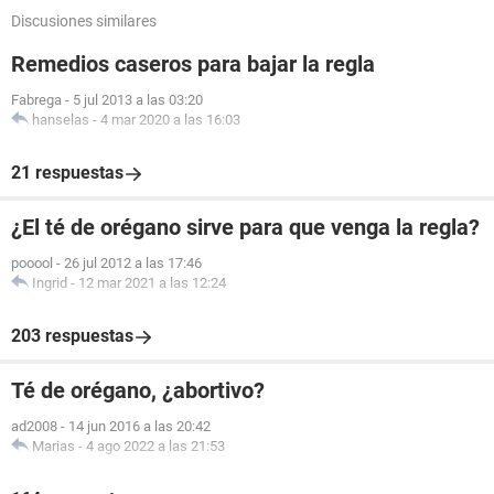
Discusiones similares
Remedios caseros para bajar la regla
Fabrega
-
5 jul 2013 a las 03:20
hanselas
-
4 mar 2020 a las 16:03
21 respuestas
¿El té de orégano sirve para que venga la regla?
pooool
-
26 jul 2012 a las 17:46
Ingrid
-
12 mar 2021 a las 12:24
203 respuestas
Té de orégano, ¿abortivo?
ad2008
-
14 jun 2016 a las 20:42
Marias
-
4 ago 2022 a las 21:53