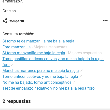
embarazo?.
Gracias
Compartir
Consulta también:
Si tomo te de manzanilla me baja la regla
Foro manzanilla
- Mejores respuestas
Si tomo manzanilla me baja la regla
- Mejores respuestas
Tomo pastillas anticonceptivas y no me ha bajado la regla
foro
✓
Manchas marrones pero no me baja la regla
✓
Tomo anticonceptivos y no me baja la regla
✓
No me ha bajado, tomo anticonceptivos
✓
Test de embarazo negativo y no me baja la regla foro
2 respuestas