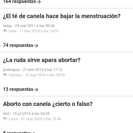
164 respuestas
¿El té de canela hace bajar la menstruación?
betyy
-
25 mar 2011 a las 00:06
Sara
-
11 ene 2019 a las 14:51
74 respuestas
¿La ruda sirve apara abortar?
javierapaz
-
21 ene 2015 a las 17:12
Copiapo
-
22 ago 2016 a las 18:29
13 respuestas
Aborto con canela ¿cierto o falso?
Krnl
-
13 jul 2015 a las 04:35
Luisa
-
31 may 2023 a las 15:46