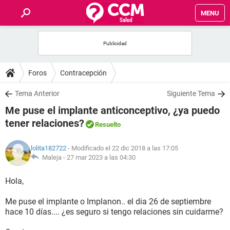
MENU
INICIO
FOROS
Foros
Contracepción
SALUD
Tema Anterior
Siguiente Tema
Me puse el implante anticonceptivo, ¿ya puedo
FAMILIA
tener relaciones?
Resuelto
NUTRICIÓN
lolita182722
- Modificado el 22 dic 2018 a las 17:05
Maleja -
27 mar 2023 a las 04:30
BIENESTAR
Hola,
SEXUALIDAD
Me puse el implante o Implanon.. el dia 26 de septiembre
hace 10 días.... ¿es seguro si tengo relaciones sin cuidarme?
GLOSARIO