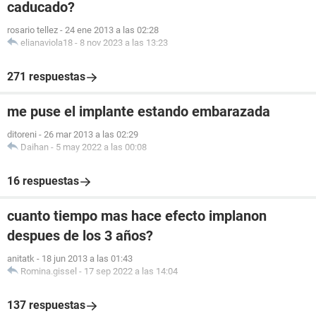
caducado?
rosario tellez
-
24 ene 2013 a las 02:28
elianaviola18
-
8 nov 2023 a las 13:23
271 respuestas
me puse el implante estando embarazada
ditoreni
-
26 mar 2013 a las 02:29
Daihan
-
5 may 2022 a las 00:08
16 respuestas
cuanto tiempo mas hace efecto implanon
despues de los 3 años?
anitatk
-
18 jun 2013 a las 01:43
Romina.gissel
-
17 sep 2022 a las 14:04
137 respuestas