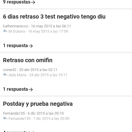
9 respuestas
6 dias retraso 3 test negativo tengo diu
katherinarocco
-
16 may 2015 a las 06:11
M Gutarra
-
16 may 2015 a las 17:09
1 respuesta
Retraso con omifin
conie42
-
20 abr 2015 a las 02:11
Aída María
-
24 abr 2015 a las 19:11
1 respuesta
Postday y prueba negativa
Fernanda135
-
6 dic 2015 a las 05:10
Fernanda135
-
7 dic 2015 a las 20:50