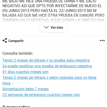
ME BAJO ME HICE UNA PRUEBA DE ORINA Y ME SALIO
NEGATIVO ASI QUE OPTE POR INYECTARME DE NUEVO EL
05/JUNIO/2015 PERO HASTA EL 22/JUNIO/2015 NO M
BAJABA ASI QUE ME HICE OTRA PRUEBA EN SANGRE PERO
TAMBIEN SALIO NEGATIVO. ACUDI DONDE LA GINECOLOGA
Y ME DIO UNAS PASTILLAS ANTICONSEPTIVAS PARA UN
Ver más
MES PERO ME LAS TOME YA ESTOY EN LAS PASTILLAS
ROJAS DONDE SE SUPONE QUE YA ME DEBE BAJAR PERO
NO ME BAJA YA LLEVAMOS 23/JULIO/2015 Y NADA.
Compartir
¿SERÁ POSIBLE QUE ESTE EMBARAZADA Y SI LO ESTOY
LAS PASTILLAS E INYECCION Q ME LA PUSE PUDIERON
Consulta también:
CAUSAR ALGO MALO?.
Tengo 2 meses de retraso y la prueba salio negativa
GRACIAS
Se puede reutilizar una prueba de embarazo negativa
41 dias cuantos meses son
Tengo 2 meses de retraso y estoy operada para no tener
hijos
✓
Alimentación bebe 7 meses
23 semanas de embarazo cuantos meses son