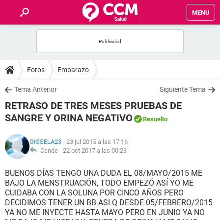
MENU
INICIO
FOROS
Foros
Embarazo
SALUD
Tema Anterior
Siguiente Tema
RETRASO DE TRES MESES PRUEBAS DE
FAMILIA
SANGRE Y ORINA NEGATIVO
Resuelto
NUTRICIÓN
GISSELA23
- 23 jul 2015 a las 17:16
Cande -
22 oct 2017 a las 00:23
BIENESTAR
BUENOS DÍAS TENGO UNA DUDA EL 08/MAYO/2015 ME
BAJO LA MENSTRUACIÓN, TODO EMPEZÓ ASÍ YO ME
SEXUALIDAD
CUIDABA CON LA SOLUNA POR CINCO AÑOS PERO
DECIDIMOS TENER UN BB ASI Q DESDE 05/FEBRERO/2015
YA NO ME INYECTE HASTA MAYO PERO EN JUNIO YA NO
GLOSARIO