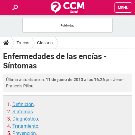
MENU
INICIO
FOROS
Trucos
Glosario
SALUD
Enfermedades de las encías -
Síntomas
FAMILIA
Última actualización:
11 de junio de 2013 a las 16:26
por
Jean-
NUTRICIÓN
François Pillou
.
BIENESTAR
Definición
.
Síntomas
.
SEXUALIDAD
Diagnóstico
.
Tratamiento
.
GLOSARIO
Prevención
.