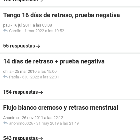
Tengo 16 días de retraso, prueba negativa
pau
-
16 jul 2011 a las 03:08
Carolin
-
1 mar 2022 a las 19:52
55 respuestas
14 días de retraso + prueba negativa
chila
-
25 mar 2010 a las 15:00
Paola
-
6 jul 2022 a las 22:01
154 respuestas
Flujo blanco cremoso y retraso menstrual
Anonimo
-
26 nov 2011 a las 22:12
anonimo0026
-
31 may 2019 a las 21:49
543 respuestas