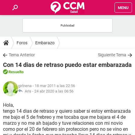
MENU
INICIO
FOROS
Foros
Embarazo
SALUD
Tema Anterior
Siguiente Tema
Con 14 dias de retraso puedo estar embarazada
FAMILIA
Resuelto
NUTRICIÓN
girlnena
- 18 mar 2011 a las 22:56
Aris -
24 abr 2020 a las 06:56
BIENESTAR
Hola,
tengo 14 dias de retraso y quiero saber si estoy embarazada
SEXUALIDAD
me bajo el 5 de frebreo y me tocaba que me bajara el 4 de
marzo y no me ah bajado y tuve relaciones con mi novio
como por el 20 de febrero sin proteccion pero no se vino en
GLOSARIO