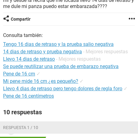
mi y desde la fecha que me tocaba llevo 14 dias de retraso y
me dule mi panza puedo estar embarazada????
Compartir
Consulta también:
Tengo 16 dias de retraso y la prueba salio negativa
14 dias de retraso y prueba negativa
- Mejores respuestas
Llevo 14 dias de retraso
- Mejores respuestas
Se puede reutilizar una prueba de embarazo negativa
Pene de 16 cm
✓
Mi pene mide 16 cm ¿es pequeño?
✓
Llevo 4 dias de retraso pero tengo dolores de regla foro
✓
Pene de 16 centímetros
10 respuestas
RESPUESTA 1 / 10