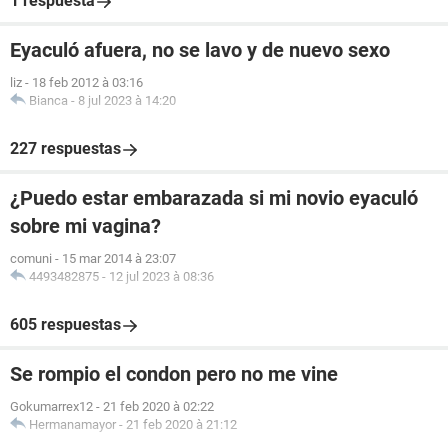
1 respuesta
Eyaculó afuera, no se lavo y de nuevo sexo
liz
-
18 feb 2012 à 03:16
Bianca
-
8 jul 2023 à 14:20
227 respuestas
¿Puedo estar embarazada si mi novio eyaculó
sobre mi vagina?
comuni
-
15 mar 2014 à 23:07
4493482875
-
12 jul 2023 à 08:36
605 respuestas
Se rompio el condon pero no me vine
Gokumarrex12
-
21 feb 2020 à 02:22
Hermanamayor
-
21 feb 2020 à 21:12