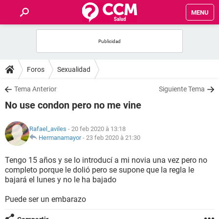
MENU
INICIO
FORUMS
Foros
Sexualidad
SALUD
Tema Anterior
Siguiente Tema
No use condon pero no me vine
FAMILIA
Rafael_aviles
- 20 feb 2020 à 13:18
NUTRICIÓN
Hermanamayor
-
23 feb 2020 à 21:30
Tengo 15 años y se lo introducí a mi novia una vez pero no
BIENESTAR
completo porque le dolió pero se supone que la regla le
bajará el lunes y no le ha bajado
SEXUALIDAD
Puede ser un embarazo
GLOSARIO