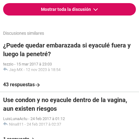
Mostrar toda la discusión
Discusiones similares
¿Puede quedar embarazada si eyaculé fuera y
luego la penetré?
tezzio
-
15 mar 2017 à 23:03
Jag-MX
-
12 nov 2023 à 18:54
43 respuestas
Use condon y no eyacule dentro de la vagina,
aun existen riesgos
LuisLunaActu
-
24 feb 2017 à 01:12
Nina811
-
24 feb 2017 à 02:37