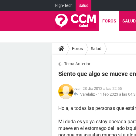
High-Tech
Salud
FOROS
SALUD
Foros
Salud
Tema Anterior
Siento que algo se mueve e
eva
- 23 dic 2012 a las 22:55
Varelaliz -
11 feb 2023 a las 04:3
Hola, a todas las personas que está
Mi duda es yo ya estoy operada para 
mueve en el estomago del lado izqui
por que me asustan mucho si a algu