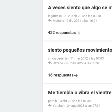
A veces siento que algo se 
lagatita1610
-
23 feb 2012 a las 03:10
Mariany
-
9 dic 2021 a las 16:01
432 respuestas
siento pequeños movimientos
chica geminis
-
11 mar 2012 a las 07:03
jetzabe
-
25 may 2022 a las 03:32
18 respuestas
Me tiembla o vibra el vientre
path b.
-
3 abr 2012 a las 01:32
Yatebsh
-
24 ago 2023 a las 07:34