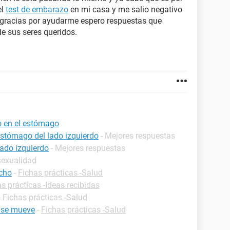
el
test de embarazo
en mi casa y me salio negativo
. gracias por ayudarme espero respuestas que
de sus seres queridos.
o en el estómago
estómago del lado izquierdo
- Mejores respuestas
lado izquierdo
- Mejores respuestas
sexualidad
echo
-
Fichas prácticas -Salud
s prácticas -Ideas recibidas
-
Fichas prácticas -Salud
e se mueve
-
Fichas prácticas -Salud