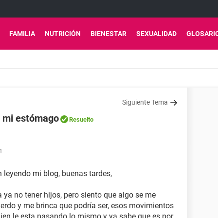
FAMILIA
NUTRICIÓN
BIENESTAR
SEXUALIDAD
GLOSARI
Siguiente Tema
n mi estómago
Resuelto
1
n leyendo mi blog, buenas tardes,
ya no tener hijos, pero siento que algo se me
erdo y me brinca que podría ser, esos movimientos
ien le esta pasando lo mismo y ya sabe que es por