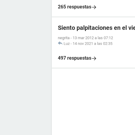
265 respuestas
Siento palpitaciones en el v
negrita
-
13 mar 2012 a las 07:12
Luz
-
14 nov 2021 a las 02:35
497 respuestas