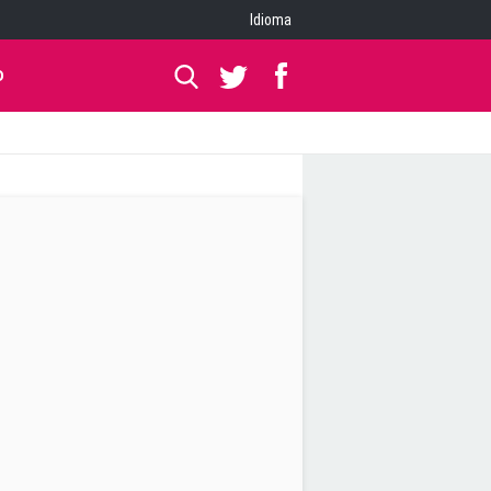
Idioma
O