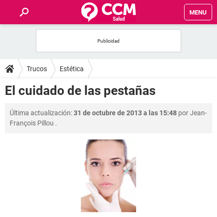
MENU
INICIO
FOROS
Trucos
Estética
SALUD
El cuidado de las pestañas
FAMILIA
Última actualización:
31 de octubre de 2013 a las 15:48
por
Jean-
François Pillou
.
NUTRICIÓN
BIENESTAR
SEXUALIDAD
GLOSARIO