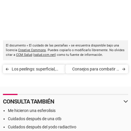
El documento « El cuidado de las pestañas » se encuentra disponible bajo una
licencia
Creative Commons
. Puedes copiarlo o modificarlo libremente. No olvides
citar a
CCM Salud
(
salud.ccm.net
) como tu fuente de información.
Los peelings: superficial,
Consejos para combatir el
medio y profundo
cabello graso
CONSULTA TAMBIÉN
Me hicieron una esferolisis
Cuidados después de una otb
Cuidados después del yodo radiactivo