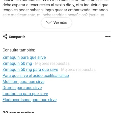
debe esperar a tener recien al sexto dia y, otra inquietud que
tengo es poder saber si logro quedar embarazada tomando
este medicamento, mi bebe tendrias beneficios? (seria un
bebe mas saludable) o si sucederia todo lo contrario tendria
Ver más
riesgos? Por favor necesito su respuesta. Que Dios los
bendiga.
Compartir
Consulta también:
Zimaquin para que sirve
Zimaquin 50 mg
- Mejores respuestas
Zimaquin 50 mg para que sirve
- Mejores respuestas
Para que sirve el acido acetilsalicilico
Motilium para que sirve
Dramin para que sirve
Loratadina para que sirve
Fludrocortisona para que sirve