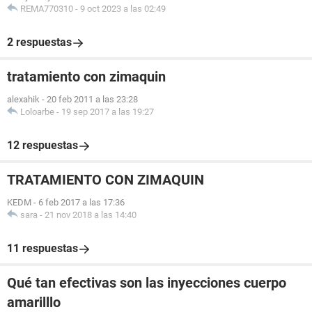
REMA770310
-
9 oct 2023 a las 02:49
2 respuestas
tratamiento con zimaquin
alexahik
-
20 feb 2011 a las 23:28
Loloarbe
-
19 sep 2017 a las 19:27
12 respuestas
TRATAMIENTO CON ZIMAQUIN
KEDM
-
6 feb 2017 a las 17:36
sara
-
21 nov 2018 a las 14:40
11 respuestas
Qué tan efectivas son las inyecciones cuerpo
amarilllo