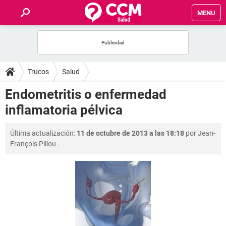
MENU
INICIO
FOROS
Trucos
Salud
SALUD
Endometritis o enfermedad
inflamatoria pélvica
FAMILIA
Última actualización:
11 de octubre de 2013 a las 18:18
por
Jean-
NUTRICIÓN
François Pillou
.
BIENESTAR
SEXUALIDAD
GLOSARIO