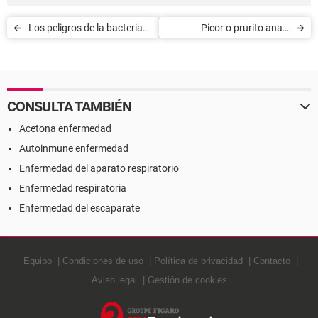
Los peligros de la bacteria
Picor o prurito anal -
Escherischia coli
Síntomas y causas
enterohemorrágica
CONSULTA TAMBIÉN
Acetona enfermedad
Autoinmune enfermedad
Enfermedad del aparato respiratorio
Enfermedad respiratoria
Enfermedad del escaparate
Equipo
Condiciones de uso
Política de privacidad
Contacto
Aviso legal
Gestión de cookies