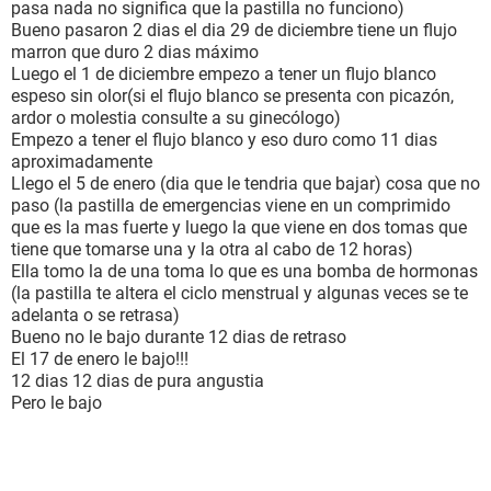
pasa nada no significa que la pastilla no funciono)
mis síntomas pre menstruales de golpe multiplicados al
Bueno pasaron 2 dias el dia 29 de diciembre tiene un flujo
100
.Tenía muchísima hambre y antojos de comer dulce,
marron que duro 2 dias máximo
mucha fatiga, me sentía muy cansada y estaba muy
Luego el 1 de diciembre empezo a tener un flujo blanco
susceptible. Sí sentí náuseas - lo que es normal-, pero no
espeso sin olor(si el flujo blanco se presenta con picazón,
vomité y
tuve muchísimo fluido vaginal
. Todo esto es súper
ardor o molestia consulte a su ginecólogo)
normal que pase, porque la pastilla es una
bomba
hormonal
.
Empezo a tener el flujo blanco y eso duro como 11 dias
Respecto al fluido vaginal -o flujo cervical- que tuve, era el
aproximadamente
mismo que presento antes de tener mi sangrado, blanco
Llego el 5 de enero (dia que le tendria que bajar) cosa que no
muy espeso sin olor. En este caso, el
flujo vaginal
se produce
paso (la pastilla de emergencias viene en un comprimido
gracias a la pastilla. En teoría, el flujo espeso evitaría el paso
que es la mas fuerte y luego la que viene en dos tomas que
de los espermatozoides al útero evitando que alguno de
tiene que tomarse una y la otra al cabo de 12 horas)
estos fecunde.
Y otra cosa no menos importante, - quizás lo
Ella tomo la de una toma lo que es una bomba de hormonas
más importante - la pastilla retrasa la ovulación es acá
(la pastilla te altera el ciclo menstrual y algunas veces se te
donde comienza el lío de fechas y nosotras entramos en
adelanta o se retrasa)
pánico
.
Bueno no le bajo durante 12 dias de retraso
De acuerdo con mi calendario,
me tenía que bajar el día 1 de
El 17 de enero le bajo!!!
febrero
. Hasta ese día estuve súper tranquila. Sabía que
12 dias 12 dias de pura angustia
había tomado la pastilla perfectamente, había pasado por
Pero le bajo
los efectos de la pastilla – que no son para nada agradables
- , no tenía ningún tipo de síntoma de embarazo, ni nada
parecido. Sin embargo
no hubo sangrado
. Acá empezó mi
calvario.