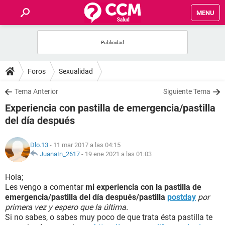
MENU
INICIO
FOROS
Foros
Sexualidad
SALUD
Tema Anterior
Siguiente Tema
Experiencia con pastilla de emergencia/pastilla
FAMILIA
del día después
NUTRICIÓN
Dlo.13
- 11 mar 2017 a las 04:15
JuanaIn_2617
-
19 ene 2021 a las 01:03
BIENESTAR
Hola;
Les vengo a comentar
mi experiencia con la pastilla de
SEXUALIDAD
emergencia/pastilla del día después/pastilla
postday
por
primera vez y espero que la última.
Si no sabes, o sabes muy poco de que trata ésta pastilla te
GLOSARIO