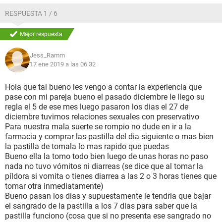
grave error
- . Una vez que consiguió una buena erección,
RESPUESTA 1 / 6
continuamos usando
preservativo
y termino acabando
afuera.
Mejor respuesta
Como bien sabrán, el hombre durante su erección libera
líquido pre seminal. El mismo te puede dejar embarazada
Jess_Ramm
porque hay una gran probabilidad que contenga
17 ene 2019 a las 06:32
espermatozoides
. Yo estaba consciente de eso, pero no
había tenido en cuenta que estaba a casi 5 días de ovular.
Hola que tal bueno les vengo a contar la experiencia que
Un
espermatozoide
en el cuerpo de una mujer puede vivir
pase con mi pareja bueno el pasado diciembre le llego su
esa cantidad de días, por lo tanto, había una probabilidad,
regla el 5 de ese mes luego pasaron los dias el 27 de
no muy grande, pero sí posible de quedar embarazada. (En
diciembre tuvimos relaciones sexuales con preservativo
periodo fértil la oportunidad de
embarazo
es más elevada
Para nuestra mala suerte se rompio no dude en ir a la
que en días no fértiles, además teniendo mi día de
ovulación
farmacia y comprar las pastilla del dia siguiente o mas bien
próximo, aumentaba mi preocupación).
la pastilla de tomala lo mas rapido que puedas
Después del coito tardé 2 horas en comprar y tomarme la
Bueno ella la tomo todo bien luego de unas horas no paso
pastilla de emergencia.
Compré el que es un único
nada no tuvo vómitos ni diarreas (se dice que al tomar la
comprimido (que dicen que es mucho más fuerte porque es
píldora si vomita o tienes diarrea a las 2 o 3 horas tienes que
de una sola dosis, muchas mujeres no pueden tolerarla,
tomar otra inmediatamente)
entonces prefieren la de dos comprimidos). Es importante
Bueno pasan los dias y supuestamente le tendria que bajar
que lean el prospecto! Y sobre todo, chequear que la pastilla
el sangrado de la pastilla a los 7 dias para saber que la
no te la vendan vencida!!!!
pastilla funciono (cosa que si no presenta ese sangrado no
No les miento,
al cabo de una hora empecé a sentir todos